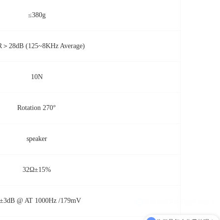
≤380g
＞28dB (125~8KHz Average)
10N
Rotation 270°
speaker
32Ω±15%
±3dB @ AT 1000Hz /179mV