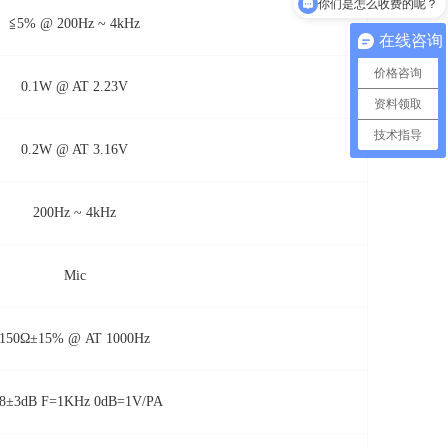
你们是怎么收费的呢？
≦5% @ 200Hz ~ 4kHz
在线咨询
价格咨询
0.1W @ AT 2.23V
资料领取
技术指导
0.2W @ AT 3.16V
200Hz ~ 4kHz
Mic
150Ω±15% @ AT 1000Hz
68±3dB F=1KHz 0dB=1V/PA