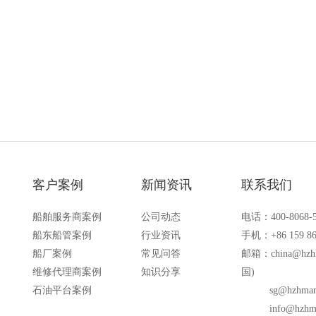
lconic B0507830。
FRL 0438BDA-72X、Tokico FRL0438BD
和 4Y-11701 型号流量计中的电池。
客户案例
新闻资讯
联系我们
船舶服务商案例
公司动态
电话：400-8068-
船东船管案例
行业资讯
手机：+86 159 86
船厂案例
常见问答
邮箱：
china@hzh
维修代理商案例
知识分享
国)
石油平台案例
sg@hzhmar
info@hzhm