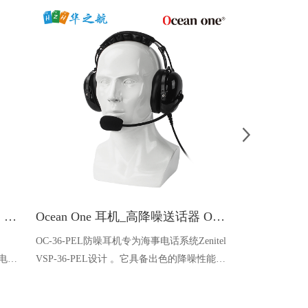
Maxell SF22837 FIB-BAT 电池，适用于 Eiwa/Tokico 流量计
Ocean One 耳机_高降噪送话器 OC-36-PEL 线径4.2MM 线长15米
WSL-828
OC-36-PEL防噪耳机专为海事电话系统Zenitel
WSL-828 
刷电路
VSP-36-PEL设计 。它具备出色的降噪性能
定照明于一体
供可靠
（SNR 30 dB），配备高灵敏度动圈麦克风 和
久。多种模式
wa
坚固的15米连接线 。该产品采用飞线/预压接
计，便携易用