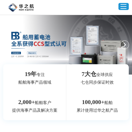
首页
产品中心
企业实力
19
年
7
大仓
专注
全球供应
船舶海事产品领域
七仓同步保证时效
客户案例
2,000
+
100,000
+
船舶客户
船舶
新闻资讯
提供海事产品及解决方案
累计使用过华之航产品
联系我们