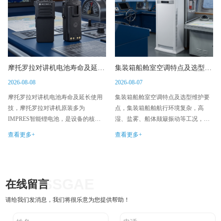
摩托罗拉对讲机电池寿命及延长使用技
集装箱船舱室空调特点及选型维护要点
2026-08-08
2026-08-07
摩托罗拉对讲机电池寿命及延长使用
集装箱船舱室空调特点及选型维护要
技，摩托罗拉对讲机原装多为
点，集装箱船舶航行环境复杂，高
IMPRES智能锂电池，是设备的核心
湿、盐雾、船体颠簸振动等工况，对
消耗品。很多用户不清楚电池正常使
舱室温控设备要求极高。集装箱船舱
查看更多+
查看更多+
用寿命，也容易因使用不当造成续航
室空调是适配海事场景的专用设备，
快速衰减。
区别于普通陆用空调。
MESSGAE
在线留言
请给我们发消息，我们将很乐意为您提供帮助！