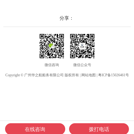
防水性能以及落水漂浮功能，配
ECM、CCS等认证，海上钻井平
欧盟
备了LCD显示屏以及双频/三频值
台、港口码头等涉水环境中也可
等级达
守功能。没有信号或长时间无操
使用
水中
分享：
作时自动开启扫描，延长电池使
舶消
用时间。
其他
微信咨询
微信公众号
Copyright © 广州华之航船务有限公司 版权所有 |
网站地图
|
粤ICP备15026461号
在线咨询
拨打电话