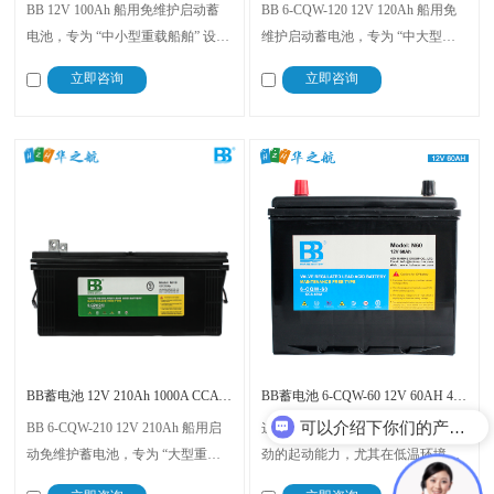
BB 12V 100Ah 船用免维护启动蓄
BB 6-CQW-120 12V 120Ah 船用免
电池，专为 “中小型重载船舶” 设
维护启动蓄电池，专为 “中大型重
计，以 “770 CCA 高启动电流 +
载船舶” 设计，融合抗强震、防
立即咨询
立即咨询
100Ah 辅助续航容量” 为核心，既
漏、免维护等优势，解决 25-35 马
能轻松应对 - 15℃低温、满载货物
力渔船、12-15 人豪华游艇、短途
等恶劣启动场景，又能为导航仪、
重载货船 “重载启动困难、海事合
对讲机提供临时辅助电力
规不足、辅助供电续航短” 的痛点
BB蓄电池 12V 210Ah 1000A CCA 1300A MCA
BB蓄电池 6-CQW-60 12V 60AH 450A CCA
可以介绍下你们的产品么？
BB 6-CQW-210 12V 210Ah 船用启
这款蓄电池采用全新技术，提供强
动免维护蓄电池，专为 “大型重载
劲的起动能力，尤其在低温环境
船舶” 设计，以 “1000A CCA/1300A
中，起动能力更强于普通的蓄电