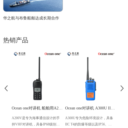
华之航与布鲁船舶达成长期合作
热销产品
Ocean one对讲机 船舶用A200V漂浮式手持防水对讲机
Ocean one对讲机 A300U IIC T4氢气防爆对讲机 船舶消防本质安全无线电
A200V是专为海事通信设计的手
A300U专为危险环境设计，具备
A60
持VHF对讲机，具备IP68级别的
IIC T4的防爆等级以及IP56、
防设计