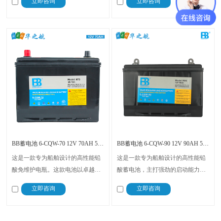
立即咨询
立即咨询
MCA 超高启动电流 + 210Ah 超大
池。具有极低的水耗，无需加液或
容量 + CCS 认证” 为核心，融合抗
检查液面，完全无需维护，保证蓄
强震、防漏、免维护等优势
电池具有极低的自放电，具有更长
的储存时间，适合需要高电流输出
的应用场景
BB蓄电池 6-CQW-70 12V 70AH 500A CCA
BB蓄电池 6-CQW-90 12V 90AH 550A CCA
这是一款专为船舶设计的高性能铅
这是一款专为船舶设计的高性能铅
酸免维护电瓶。这款电池以卓越的
酸蓄电池，主打强劲的启动能力和
冷启动性能、长寿命和低维护需求
卓越的低温性能。这款蓄电池无需
立即咨询
立即咨询
而受到市场的青睐。拥有CCS船级
维护，自放电率极低，保证了长时
社认证，确保了产品的安全性和可
间的储存和使用。尺寸和设计完全
靠性，为船舶提供稳定而持久的动
符合船舶空间要求，确保了在各种