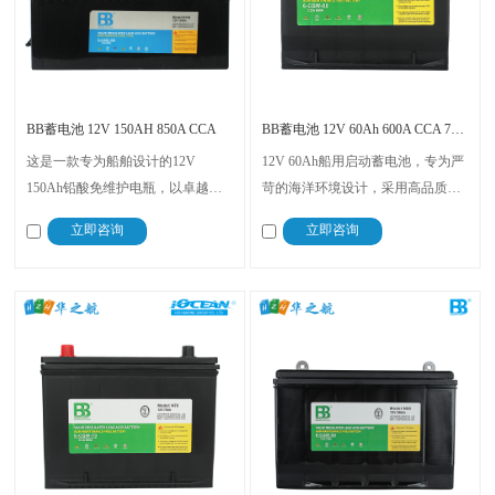
BB蓄电池 12V 150AH 850A CCA
BB蓄电池 12V 60Ah 600A CCA 780A MCA
这是一款专为船舶设计的12V
12V 60Ah船用启动蓄电池，专为严
150Ah铅酸免维护电瓶，以卓越的
苛的海洋环境设计，采用高品质材
性能和耐用性在船舶电源领域占据
料制造，确保启动性能出色和超长
立即咨询
立即咨询
重要地位，采用先进的固化工艺和
的使用寿命，不仅能够快速启动船
多层密封技术，在高温高湿环境下
只，还能提供稳定的电力支持。适
的稳定性和可靠性。适用于柴油发
合各种船型，从小型游艇到大型货
电机组、照明系统、直流电柜等
船都可使用