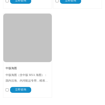
立即咨询
立即咨询
磨损材质适合长期使用，适配远洋
海上环境，适配工程船，数据同步
货轮，助力海峡航行高效安全
最新海域动态，保障作业安全
中版海图
中版海图（含中版 MSA 海图）：
国内沿海、内河航运专用，精准标
注国内港口、航道；免费提供配
立即咨询
备、更新、使用咨询，含英 / 日 / 澳
/ 美版海图供应，配送售后一体，人
性化服务适配国内海事需求