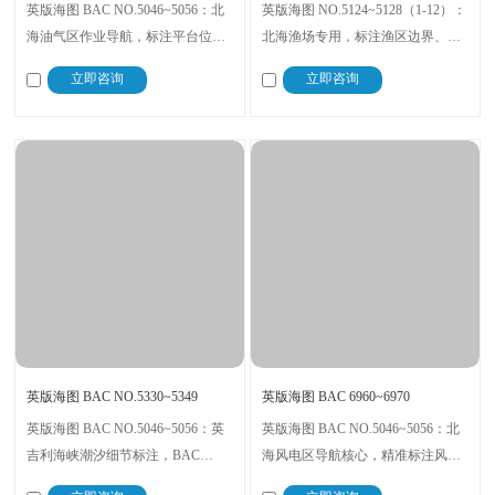
英版海图 BAC NO.5046~5056：北
英版海图 NO.5124~5128（1-12）：
海油气区作业导航，标注平台位
北海渔场专用，标注渔区边界、避
置、运输航道；高清印刷 + 实时数
礁路线，高清印刷数据清晰；适配
立即咨询
立即咨询
据，适配工程船，保障油气运输航
近海渔船，售后提供数据更新咨
线安全，海事合规
询，确保作业中导航精准。​
英版海图 BAC NO.5330~5349
英版海图 BAC 6960~6970
英版海图 BAC NO.5046~5056：英
英版海图 BAC NO.5046~5056：北
吉利海峡潮汐细节标注，BAC
海风电区导航核心，精准标注风电
NO.5046~5056 型号精准覆盖；抗
设施位置、安全航道；抗潮印刷耐