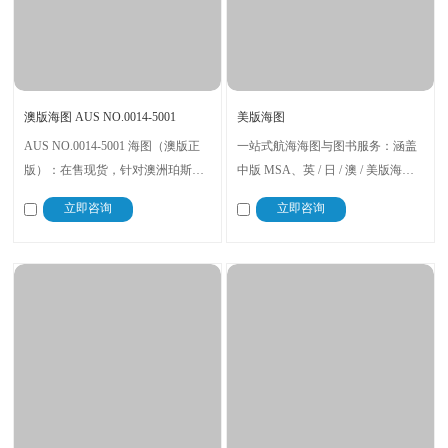
澳版海图 AUS NO.0014-5001
美版海图
AUS NO.0014-5001 海图（澳版正
一站式航海海图与图书服务：涵盖
版）：在售现货，针对澳洲珀斯海
中版 MSA、英 / 日 / 澳 / 美版海
域设计，标注渔船作业区、避礁航
图，及英版航海图书、航海通告、
立即咨询
立即咨询
线；正版保障信息准确，购买后可
IMO/ITU/WHO 出版物；免费提供
获取海域使用技巧，助力渔船安全
资料配备、更新、使用咨询，含配
作业
送与售后服务，人性化适配客户需
求