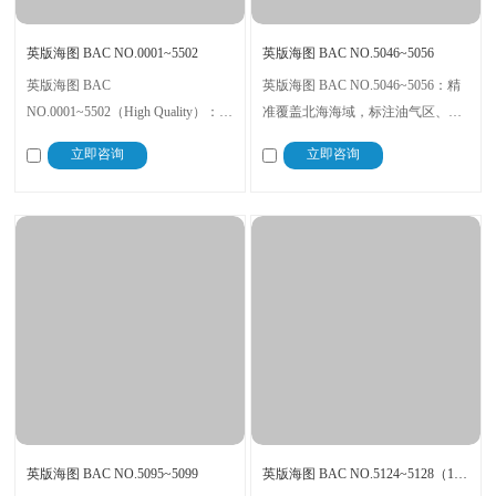
英版海图 BAC NO.0001~5502
英版海图 BAC NO.5046~5056
英版海图 BAC
英版海图 BAC NO.5046~5056：精
NO.0001~5502（High Quality）：高
准覆盖北海海域，标注油气区、渔
品质标准打造，印刷精度高、数据
场位置，抗潮印刷适配海上潮湿环
立即咨询
立即咨询
更新及时，全型号覆盖满足不同海
境；专为科考船、工程船设计，水
域需求；适配欧洲、大西洋等航
深数据实时同步，保障北海作业安
线，提供售后校正支持，助力船员
全，现货可购
精准导航
英版海图 BAC NO.5095~5099
英版海图 BAC NO.5124~5128（1-12）