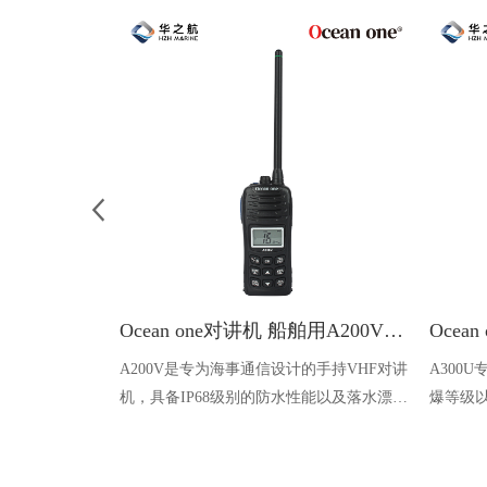
Ocean one对讲机 船舶用A200V漂浮式手持防水对讲机
A200V是专为海事通信设计的手持VHF对讲
A300
机，具备IP68级别的防水性能以及落水漂浮
爆等级以
功能，配备了LCD显示屏以及双频/三频值
钻井平
守功能。没有信号或长时间无操作时自动开
启扫描，延长电池使用时间。