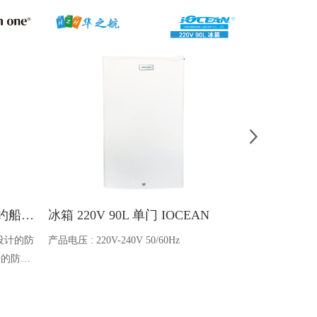
Ocean one对讲机 SOLAS公约船舶消防A600V ATEX防爆对讲机
冰箱 220V 90L 单门 IOCEAN
BB蓄电池 6V
设计的防
产品电压 : 220V-240V 50/60Hz
电池类型 : 船
全的防爆
能够在掉
舶消防、
爆通讯设