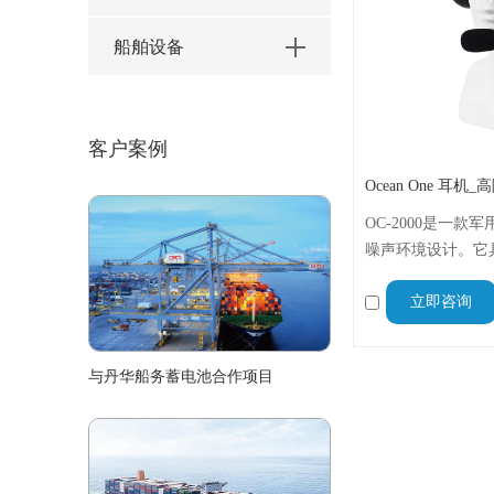
船舶设备
客户案例
OC-2000是一
噪声环境设计。它具
能，并配备可旋转
立即咨询
量化、坚固耐用的结
2000海事电话系
与丹华船务蓄电池合作项目