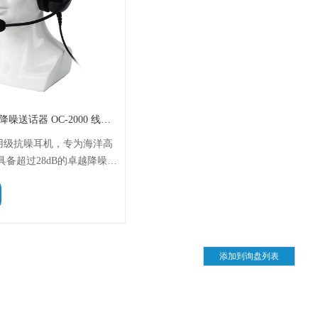
Ocean One 耳机_高降噪送话器 OC-2000 线长15M
款军用级抗噪耳机，专为海洋高
备超过28dB的卓越降噪性
麦克风和15米长电缆。其轻
构使其成为MRC MR-
统的理想配件 。