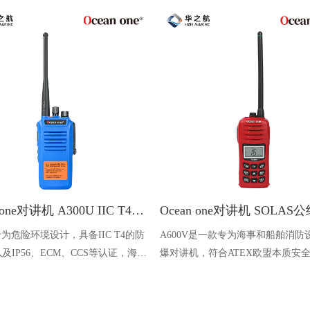
Ocean one对讲机 A300U IIC T4氢气防爆对讲机 船舶消防本质安全无线电
U专为危险环境设计，具备IIC T4的防
A600V是一款专为海事和船舶消防
及IP56、ECM、CCS等认证，海上
爆对讲机，符合ATEX欧盟本质安
台、港口码头等涉水环境中也可使用
认证，防水等级达到了IP68级别，
落水中时自动浮出水面，适用于船
港口码头、石油石化和其他需要防