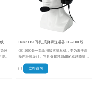
Ocean One 耳机_高降噪送话器 OC-050B 线径4.2MM 线长16米
Ocean One 耳机_高降噪送话器 OC-2000 线长15M
嘈杂环
OC-2000是一款军用级抗噪耳机，专为海洋高
功能
噪声环境设计。它具备超过28dB的卓越降噪性
克风，
能，并配备可旋转麦克风和15米长电缆。其轻
立即咨询
量化、坚固耐用的结构使其成为MRC MR-
2000海事电话系统的理想配件 。