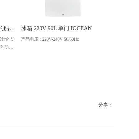
Ocean one对讲机 SOLAS公约船舶消防A600V ATEX防爆对讲机
冰箱 220V 90L 单门 IOCEAN
BB蓄电池 6V
设计的防
产品电压 : 220V-240V 50/60Hz
电池类型 : 船
全的防爆
能够在掉
舶消防、
爆通讯设
分享：