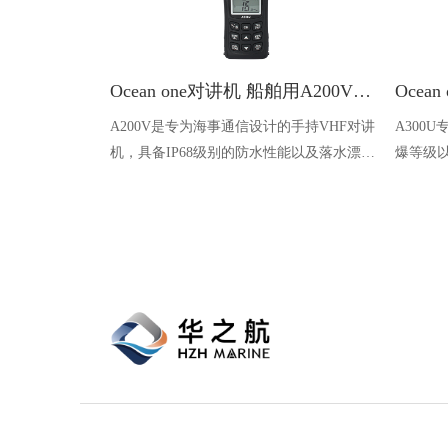
Ocean one对讲机 船舶用A200V漂浮式手持防水对讲机
A200V是专为海事通信设计的手持VHF对讲
A300
机，具备IP68级别的防水性能以及落水漂浮
爆等级以
功能，配备了LCD显示屏以及双频/三频值
钻井平
守功能。没有信号或长时间无操作时自动开
启扫描，延长电池使用时间。