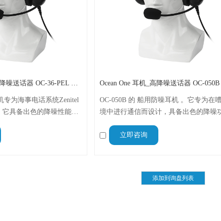
Ocean One 耳机_高降噪送话器 OC-36-PEL 线径4.2MM 线长15米
耳机专为海事电话系统Zenitel
OC-050B 的 船用防噪耳机 。它专为在
设计 。它具备出色的降噪性能
境中进行通信而设计，具备出色的降噪
），配备高灵敏度动圈麦克风 和
（信噪比 >28dB）。耳机配有灵活的麦
立即咨询
 。该产品采用飞线/预压接
可旋转270° 。它适用于 HANSHIN HAH-050B
达到IP-54 ，是严苛海洋
电话系统，线长16米，直径4.2毫米 。
。