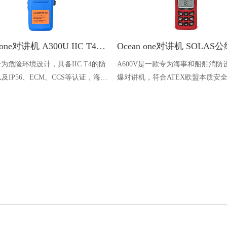
Ocean one对讲机 A300U IIC T4氢气防爆对讲机 船舶消防本质安全无线电
U专为危险环境设计，具备IIC T4的防
A600V是一款专为海事和船舶消防
及IP56、ECM、CCS等认证，海上
爆对讲机，符合ATEX欧盟本质安
台、港口码头等涉水环境中也可使用
认证，防水等级达到了IP68级别，
落水中时自动浮出水面，适用于船
港口码头、石油石化和其他需要防
备的场合