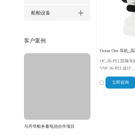
船舶设备
客户案例
OC-36-PEL防噪
VSP-36-PEL
（SNR 30 dB
立即咨询
坚固的15米连接线
线头端接 ，防护等级
环境下的理想选择
与丹华船务蓄电池合作项目