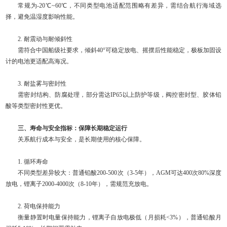
常规为-20℃~60℃，不同类型电池适配范围略有差异，需结合航行海域选
择，避免温湿度影响性能。
2. 耐震动与耐倾斜性
需符合中国船级社要求，倾斜40°可稳定放电、摇摆后性能稳定，极板加固设
计的电池更适配高海况。
3. 耐盐雾与密封性
需密封结构、防腐处理，部分需达IP65以上防护等级，阀控密封型、胶体铅
酸等类型密封性更优。
三、寿命与安全指标：保障长期稳定运行
关系航行成本与安全，是长期使用的核心保障。
1. 循环寿命
不同类型差异较大：普通铅酸200-500次（3-5年），AGM可达400次80%深度
放电，锂离子2000-4000次（8-10年），需规范充放电。
2. 荷电保持能力
衡量静置时电量保持能力，锂离子自放电极低（月损耗<3%），普通铅酸月