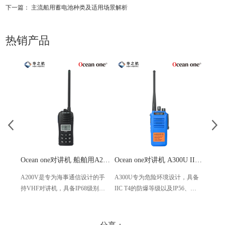
下一篇：
主流船用蓄电池种类及适用场景解析
热销产品
Ocean one对讲机 船舶用A200V漂浮式手持防水对讲机
Ocean one对讲机 A300U IIC T4氢气防爆对讲机 船舶消防本质安全无线电
A200V是专为海事通信设计的手
A300U专为危险环境设计，具备
A60
持VHF对讲机，具备IP68级别的
IIC T4的防爆等级以及IP56、
防设计
防水性能以及落水漂浮功能，配
ECM、CCS等认证，海上钻井平
欧盟
备了LCD显示屏以及双频/三频值
台、港口码头等涉水环境中也可
等级达
守功能。没有信号或长时间无操
使用
水中