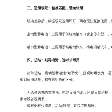
三、适用场景：精准匹配，避免错用
明确差异后，根据场景选用即可，两者无法互换使用，
启动型蓄电池：主要用于传统燃油车（含启停车型）、
动力型蓄电池：主要用于纯电动汽车、插电混动汽车、
四、总结：别再混淆，选对才耐用
简单总结：启动型蓄电池“短平快”，拼瞬时爆发力，
型到适用场景，都有着明确的区分。
无论是选购汽车电池、电动设备电池，还是日常维护，
参考设备说明书，
或根据核心需求（启动/续航）直接咨询商家。