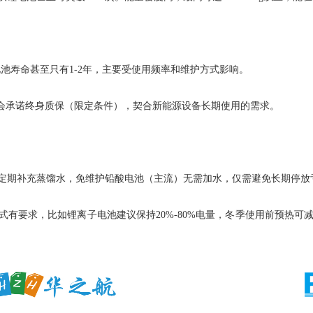
电池寿命甚至只有1-2年，主要受使用频率和维护方式影响。
还会承诺终身质保（限定条件），契合新能源设备长期使用的需求。
定期补充蒸馏水，免维护铅酸电池（主流）无需加水，仅需避免长期停放
有要求，比如锂离子电池建议保持20%-80%电量，冬季使用前预热可