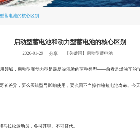
型蓄电池的核心区别
启动型蓄电池和动力型蓄电池的核心区别
2026-01-29
【关键词】启动型蓄电池
分享：
用领域，启动型和动力型是最易被混淆的两种类型——前者是燃油车的“点
两者差异，要么买错型号影响使用，要么因不当操作缩短电池寿命。今
和马拉松运动员，各司其职、不可替代。