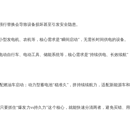
强行替换会导致设备损坏甚至引发安全隐患。
小型发电机、农机等，核心需求是“瞬间启动”，无需长时间供电的设备。
电动自行车、电动工具、储能系统等，核心需求是“持续供电、长效续航”
适配燃油车启动；动力型蓄电池“稳准久”，拼持续续航力，适配新能源车
只要抓住“爆发力vs持久力”这个核心，就能快速分清两者，避免买错、