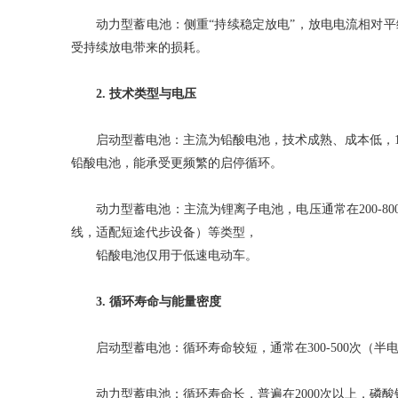
动力型蓄电池：侧重“持续稳定放电”，放电电流相对
受持续放电带来的损耗。
2. 技术类型与电压
启动型蓄电池：主流为铅酸电池，技术成熟、成本低，1
铅酸电池，能承受更频繁的启停循环。
动力型蓄电池：主流为锂离子电池，电压通常在200-
线，适配短途代步设备）等类型，
铅酸电池仅用于低速电动车。
3. 循环寿命与能量密度
启动型蓄电池：循环寿命较短，通常在300-500次（
动力型蓄电池：循环寿命长，普遍在2000次以上，磷酸