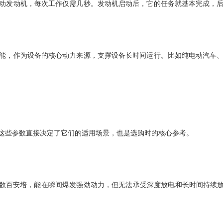
动发动机，每次工作仅需几秒。发动机启动后，它的任务就基本完成，
能，作为设备的核心动力来源，支撑设备长时间运行。比如纯电动汽车
这些参数直接决定了它们的适用场景，也是选购时的核心参考。
达数百安培，能在瞬间爆发强劲动力，但无法承受深度放电和长时间持续放