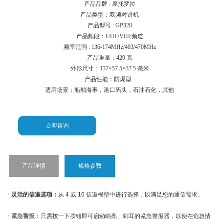
产品品牌 : 摩托罗拉
产品类型：双频对讲机
产品型号 : GP328
产品频段：UHF/VHF频道
频率范围 : 136-174MHz/403/470MHz
产品重量：420 克
外形尺寸：137×57.5×37.5 毫米
产品性能：防爆型
适用场景：船舶海事，港口码头，石油石化，其他
立即咨询
产品详情
规格参数
ㆍ
灵活的信道选项：
从 4 或 16 信道模型中进行选择，以满足您的通信需求
。
ㆍ
紧急警报：
只需按一下按钮即可启动响亮、刺耳的紧急警报器，以便在危急情