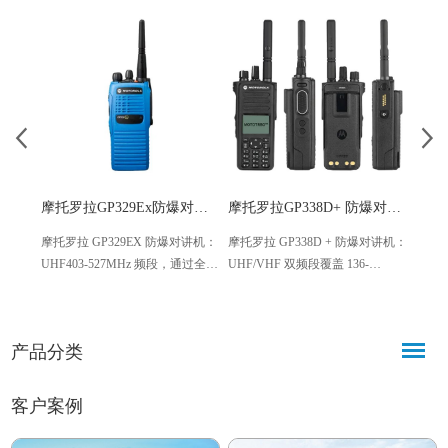
摩托罗拉GP329Ex防爆对讲机
摩托罗拉GP338D+ 防爆对讲机
摩托罗
摩托罗拉 GP329EX 防爆对讲机：
摩托罗拉 GP338D + 防爆对讲机：
海事甚
UHF403-527MHz 频段，通过全球
UHF/VHF 双频段覆盖 136-
频技
安全认证适配国际场景；高容量
174/403-527MHz，防水防爆适配
杂海洋
锂电延长通话，卓越音频（降噪 +
船舶、石化场景；集成加速度计
定制
耳语模式）确保清晰，可定制功
实现 “人员倒地” 报警，28 小时续
构抗恶
产品分类
能满足需求，船舶、石油石化适
航 + 增强覆盖，清晰音频保障安
功能
用
全通信
议，
客户案例