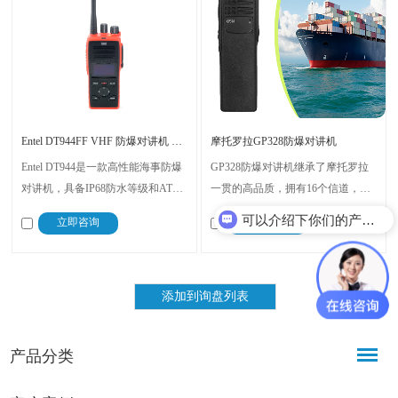
Entel DT944FF VHF 防爆对讲机 MED认证
摩托罗拉GP328防爆对讲机
Entel DT944是一款高性能海事防爆
GP328防爆对讲机继承了摩托罗拉
对讲机，具备IP68防水等级和ATEX
一贯的高品质，拥有16个信道，通
IIC T4认证，确保在极端海洋环境
话距离可达5公里，还具备紧急警告
可以介绍下你们的产品么？
立即咨询
立即咨询
中的耐用性和安全性。它以清晰的
与警报，信道扫描、超时计时器、
OLED显示屏、智能锂电技术和卓
私线/数字私线、繁忙信道关闭等功
越的音频性能，为用户提供可靠的
能。在建筑工地、化工厂、港口码
通信解决方案。
头等场景都可以使用
产品分类