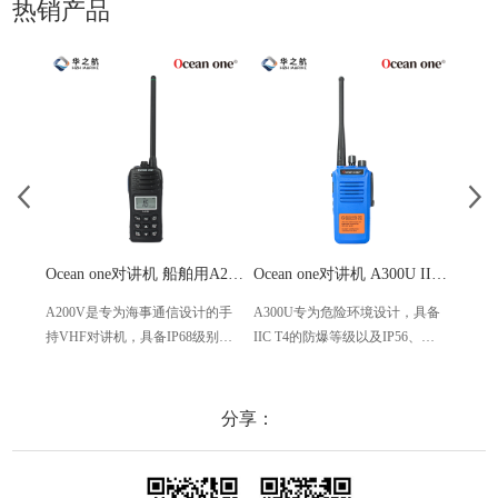
热销产品
Ocean one对讲机 船舶用A200V漂浮式手持防水对讲机
Ocean one对讲机 A300U IIC T4氢气防爆对讲机 船舶消防本质安全无线电
A200V是专为海事通信设计的手
A300U专为危险环境设计，具备
A60
持VHF对讲机，具备IP68级别的
IIC T4的防爆等级以及IP56、
防设计
防水性能以及落水漂浮功能，配
ECM、CCS等认证，海上钻井平
欧盟
备了LCD显示屏以及双频/三频值
台、港口码头等涉水环境中也可
等级达
守功能。没有信号或长时间无操
使用
水中
分享：
作时自动开启扫描，延长电池使
舶消
用时间。
其他