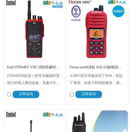
Entel DT844FF VHF 消防防爆对讲机 MED认证
Ocean one对讲机 SOLAS船舶消防用A300V漂浮式防水防爆对讲机，带CCS证书
DT844对讲机是一款专为极端环境
A300V防水等级达到了IP68，包括
设计的海上通信设备。具备ATEX
了美国、加拿大和国际频道，满足
IIB认证、IP68防护等级、高容量锂
不同海域的通信需求，还配备了
立即咨询
立即咨询
离子电池，提供更长的通话时间 、
LCD显示屏以及双频值守和三频值
符合人体工程学设计，即使戴手套
守功能，能够在多个频道之间进行
也能轻松操作
切换，不再错过任何重要的通讯信
息