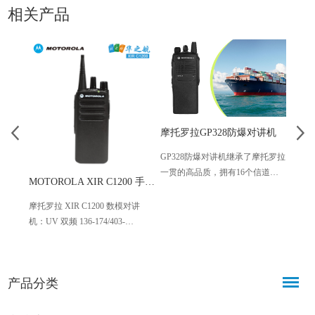
相关产品
摩托罗拉GP328防爆对讲机
GP328防爆对讲机继承了摩托罗拉
一贯的高品质，拥有16个信道，
MOTOROLA XIR C1200 手持数字对讲机
摩托罗
通话距离可达5公里，还具备紧急
警告与警报，信道扫描、超时计
摩托罗拉 XIR C1200 数模对讲
海事甚
时器、私线/数字私线、繁忙信道
机：UV 双频 136-174/403-
频技
关闭等功能。在建筑工地、化工
480MHz，数模双容适配新旧系
杂海洋
厂、港口码头等场景都可以使用
统，IP54 防水防溅，7.5V 供电 +
定制
341g 轻量化，120×55×34.7mm 尺
构抗恶
产品分类
寸，船舶海事、港口码头通信稳
功能
定
议，