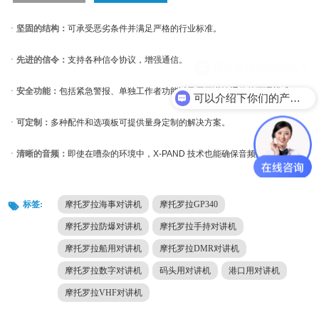
ㆍ
坚固的结构：
可承受恶劣条件并满足严格的行业标准。
ㆍ
先进的信令：
支持各种信令协议，增强通信。
ㆍ
安全功能：
包括紧急警报、单独工作者功能以及用于谨慎通信的耳语模式。
可以介绍下你们的产品么？
ㆍ
可定制：
多种配件和选项板可提供量身定制的解决方案。
ㆍ
清晰的音频：
即使在嘈杂的环境中，X-PAND 技术也能确保音频清晰明快。
标签:
摩托罗拉海事对讲机
摩托罗拉GP340
摩托罗拉防爆对讲机
摩托罗拉手持对讲机
摩托罗拉船用对讲机
摩托罗拉DMR对讲机
摩托罗拉数字对讲机
码头用对讲机
港口用对讲机
摩托罗拉VHF对讲机