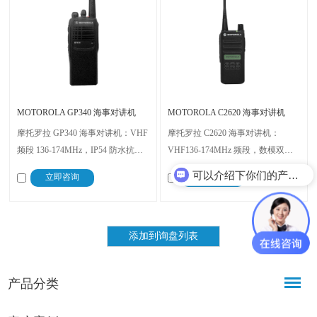
MOTOROLA GP340 海事对讲机
MOTOROLA C2620 海事对讲机
摩托罗拉 GP340 海事对讲机：VHF
摩托罗拉 C2620 海事对讲机：
频段 136-174MHz，IP54 防水抗海
VHF136-174MHz 频段，数模双容
洋环境；420g 轻便 +
实现无缝过渡；IP54 防水防尘，
可以介绍下你们的产品么？
立即咨询
立即咨询
137×57.5×37.5mm 小巧，7.5V 稳定
120×55×36.2mm 小巧便携；语音播
供电；X-PAND 音频保嘈杂环境清
报频道变更，短信功能快速沟通，
晰，含紧急警报 / 单独工作者功
高容量电池长续航，适配船舶、港
能，适配船舶、港口
口
产品分类