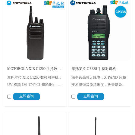
MOTOROLA XIR C1200 手持数字对讲机
摩托罗拉 GP338 手持对讲机
摩托罗拉 XIR C1200 数模对讲机：
海事甚高频无线电：X-PAND 音频
UV 双频 136-174/403-480MHz，数
技术增强音质清晰度，改善嘈杂海
模双容适配新旧系统，IP54 防水防
洋环境沟通；128 个频道 + 可定制
立即咨询
立即咨询
溅，7.5V 供电 + 341g 轻量化，
功能适配多样需求，坚固结构抗恶
120×55×34.7mm 尺寸，船舶海事、
劣环境，紧急警报 + 跌倒功能提升
港口码头通信稳定
安全，支持多信令协议，海事场景
实用