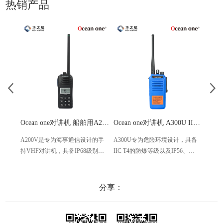
热销产品
Ocean one对讲机 船舶用A200V漂浮式手持防水对讲机
Ocean one对讲机 A300U IIC T4氢气防爆对讲机 船舶消防本质安全无线电
A200V是专为海事通信设计的手
A300U专为危险环境设计，具备
A60
持VHF对讲机，具备IP68级别的
IIC T4的防爆等级以及IP56、
防设计
防水性能以及落水漂浮功能，配
ECM、CCS等认证，海上钻井平
欧盟
备了LCD显示屏以及双频/三频值
台、港口码头等涉水环境中也可
等级达
守功能。没有信号或长时间无操
使用
水中
分享：
作时自动开启扫描，延长电池使
舶消
用时间。
其他