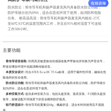
防水防尘：骨传导耳机和扬声器麦克风均具备防水防尘功能，
防护等级分别为IP66，适合在恶劣环境下使用，如消防和危险
任务。 耐高温高湿：骨传导耳机和扬声器麦克风均能在-25℃
至60℃/63℃的温度范围内工作，并且在95%相对湿度下可连续
工作500小时。
主要功能
ㆍ
骨传导语音拾取:
利用高灵敏度振动传感器收集声带振动并转换为声音信号，
即使在嘈杂环境中也能清晰传输语音。
ㆍ
本质安全设计:
符合ATEX Ex ia IIC T5 Ga标准，适用于爆炸性环境，确保在危
险场所的安全使用。
ㆍ
防水防尘功能:
骨传导耳机和扬声器麦克风均具备防水防尘功能，防护等级分
别为IP66，适合在恶劣环境下使用。
ㆍ
多种安装方式:
提供多种安装方法，包括头盔安装、面具安装、F1消防头盔安
装等，能够适配不同场景下的安全帽和防护面具。
ㆍ
轻巧舒适设计:
骨传导耳机重量仅64g，佩戴舒适，适合长时间使用且不易脱
落。