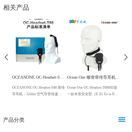
相关产品
OCEANONE OC-Headset-S88船舶消防员用防爆对讲机头骨耳机
Ocean One 喉骨骨传导耳机 OC-Headset-T88MD
OCEANONE OC-Headset-S88 骨传
Ocean One OC-Headset-T88MD是
Ocean
导耳机：32ohm 空气导管传递音
一款本质安全型（II 2G Ex ia IIC
款本质安
质，振动拾音（30dB 降噪）；
T5 Ga）、IP67防护等级的喉振式
Ga）
4.2mm 阻燃直线（750mm），64g
麦克风耳机，专为在危险环境中
骨麦
轻量化，-25 至 63℃工作，适配海
进行清晰、免提和隐蔽的通信而
环境
产品分类
事嘈杂作业，通信清晰无干扰
设计，与摩托罗拉XIR P6600I和
计，与
E8600iIS无线电兼容。
讲机