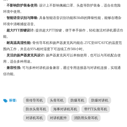
ㆍ
不影响防护装备使用:
设计上不影响佩戴口罩、头盔等防护装备，适合在危险
环境中使用。
ㆍ
智能语音识别与降噪:
具备智能语音识别功能和30dB的降噪性能，能够在嘈杂
环境中清晰捕捉语音。
ㆍ
超大PTT按键设计:
提供超大PTT按键，便于单手操作，轻松激活对讲机通话功
能。
ㆍ
耐高温高湿性能:
骨传导耳机和扬声器麦克风均能在-25℃至60℃/63℃的温度范
围内工作，并且在95%相对湿度下可连续工作500小时。
ㆍ
灵活的扬声器麦克风设计:
扬声器麦克风可以单独使用，也可以与耳机配合使
用，适合多种用途。
ㆍ
兼容性强:
可与多种对讲机设备兼容，通过专用连接器与对讲机连接，实现通
信功能。
标签:
骨传导耳机
头骨耳机
防爆耳机
防爆对讲机
防水头骨耳机
海事对讲机耳机
带PTT头骨耳机
对讲机耳机
对讲机配件
消防用头骨耳机