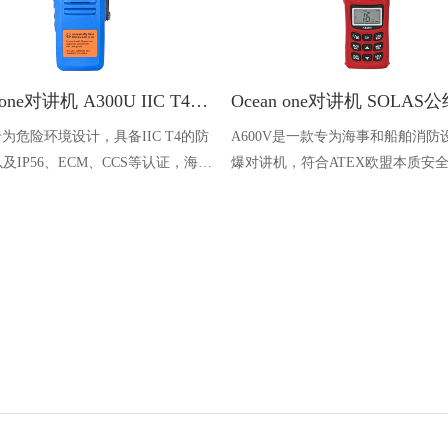
Ocean one对讲机 A300U IIC T4氢气防爆对讲机 船舶消防本质安全无线电
U专为危险环境设计，具备IIC T4的防
A600V是一款专为海事和船舶消防
及IP56、ECM、CCS等认证，海上
爆对讲机，符合ATEX欧盟本质安
台、港口码头等涉水环境中也可使用
认证，防水等级达到了IP68级别，
落水中时自动浮出水面，适用于船
港口码头、石油石化和其他需要防
备的场合