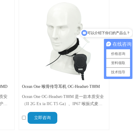
可以介绍下你们的产品么？
你们是怎么收费的呢？
在线咨询
价格咨询
资料领取
技术指导
88MD
Ocean One 喉骨传导耳机 OC-Headset-T88M
款本质安
Ocean One OC-Headset-T88M 是一款本质安全
 防护等
（II 2G Ex ia IIC T5 Ga）、IP67 喉振式麦克
端危险
风耳机，用于危险区域的免提通信，与摩托罗
立即咨询
摩托罗
拉 GP328/338/340 兼容。