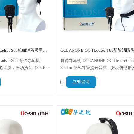
OCEANONE OC-Headset-S88船舶消防员用防爆对讲机头骨耳机
eadset-S88 骨传导耳机：
骨传导耳机 OCEANONE OC-Headset-T
传递音质，振动拾音（30dB
32ohm 空气导管提升音质，振动传感器
燃直线（750mm），64g 轻
64g 轻便 + 肩咪 180g，4.2mm 阻燃线缆，
立即咨询
3℃工作，适配海事嘈杂作业，
10.0VDC 供电，海事恶劣环境专属适配 
型号