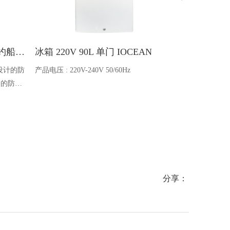
Ocean one对讲机 SOLAS公约船舶消防A600V ATEX防爆对讲机
冰箱 220V 90L 单门 IOCEAN
BB蓄电池 6V
设计的防
产品电压 : 220V-240V 50/60Hz
电池类型 : 船
全的防爆
能够在掉
舶消防、
爆通讯设
分享：