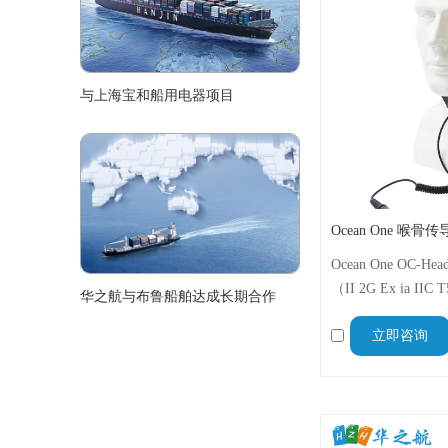
与上海宝和船用电器项目
Ocean One 喉骨传导
Ocean One OC-
（II 2G Ex ia I
华之航与布鲁船舶达成长期合作
振式麦克风耳机，
立即咨询
晰、免提、隐蔽的