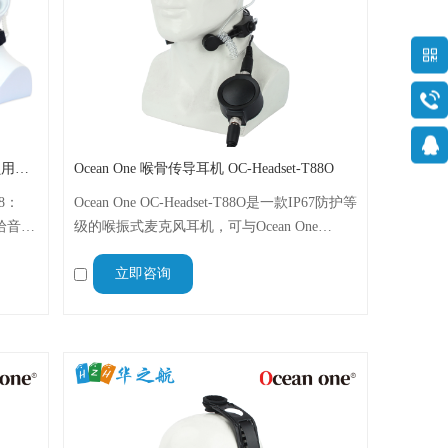
OCEANONE OC-Headset-T88船舶消防员用防爆对讲机喉骨耳机
Ocean One 喉骨传导耳机 OC-Headset-T88O
88：
Ocean One OC-Headset-T88O是一款IP67防护等
拾音；
级的喉振式麦克风耳机，可与Ocean One
2.5-
A300V和A600V无线电对讲机兼容，在苛刻环
立即咨询
T88
境中进行清晰、免提和隐蔽的通信。