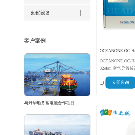
船舶设备
客户案例
OCEANONE OC-H
32ohm 空气导管
降噪）；4.2mm 阻
立即咨询
量化，-25 至 6
通信清晰无干扰
与丹华船务蓄电池合作项目