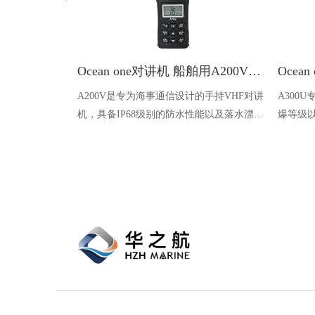
Ocean one对讲机 船舶用A200V漂浮式手持防水对讲机
A200V是专为海事通信设计的手持VHF对讲
A300
机，具备IP68级别的防水性能以及落水漂浮
爆等级以
功能，配备了LCD显示屏以及双频/三频值
钻井平
守功能。没有信号或长时间无操作时自动开
启扫描，延长电池使用时间。