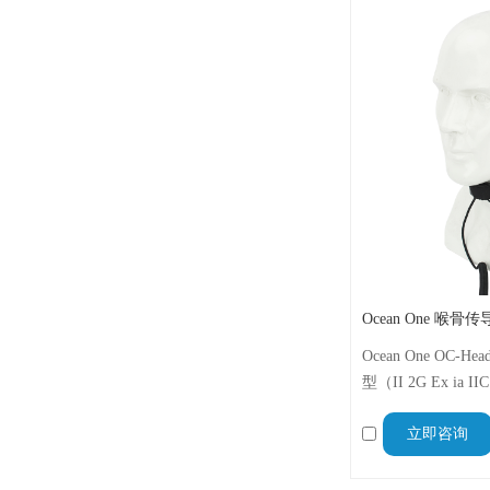
Ocean One 喉骨传导
Ocean One OC-
型（II 2G Ex ia 
喉振式麦克风耳机
立即咨询
晰、免提和隐蔽的
GP328D、GP338