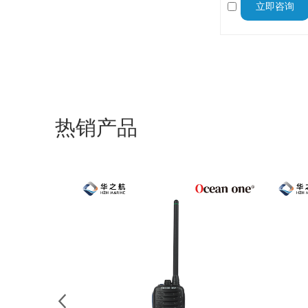
立即咨询
晰、免提和隐蔽的
XIR P6600I和E8
热销产品