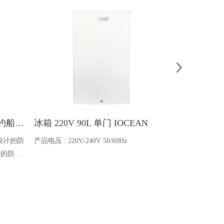
Ocean one对讲机 SOLAS公约船舶消防A600V ATEX防爆对讲机
冰箱 220V 90L 单门 IOCEAN
BB蓄电池 6V
设计的防
产品电压 : 220V-240V 50/60Hz
电池类型 : 船
全的防爆
能够在掉
舶消防、
爆通讯设