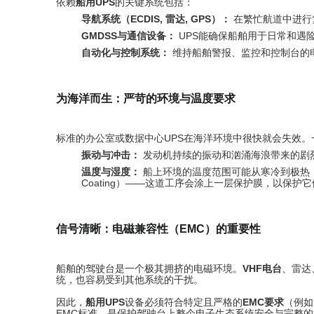
依赖
船用UPS
的关键系统包括：
导航系统（ECDIS, 雷达, GPS）：
在繁忙航道中进行
GMDSS与通信设备：
UPS能确保船舶用于日常和遇
自动化与控制系统：
维持船舶警报、监控和控制台的
为海洋而生：严苛的环境与温度要求
标准的办公室或数据中心UPS在海洋环境中很快就会失效。
振动与冲击：
发动机持续的振动和汹涌海浪带来的剧
温度与湿度：
船上环境的温度范围可能从寒冷到极热
Coating）——这道工序会涂上一层保护膜，以保
信号清晰：电磁兼容性（EMC）的重要性
船舶的驾驶台是一个极其拥挤的电磁环境。
VHF电台
、雷达
统，也容易受到其他系统的干扰。
因此，
船用UPS
设备必须符合特定且严格的
EMC要求
（例如
EMC标准，是保护驾驶台上整个电子生态系统安全与完整