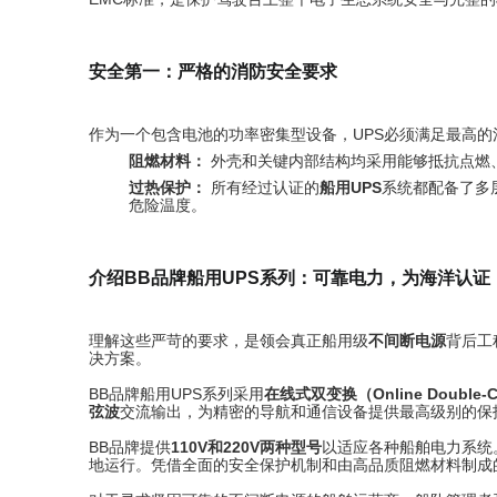
安全第一：严格的消防安全要求
作为一个包含电池的功率密集型设备，UPS必须满足最高
阻燃材料：
外壳和关键内部结构均采用能够抵抗点燃
过热保护：
所有经过认证的
船用UPS
系统都配备了多
危险温度。
介绍BB品牌船用UPS系列：可靠电力，为海洋认证
理解这些严苛的要求，是领会真正船用级
不间断电源
背后工
决方案。
BB品牌船用UPS系列采用
在线式双变换（Online Double-C
弦波
交流输出，为精密的导航和通信设备提供最高级别的保
BB品牌提供
110V和220V两种型号
以适应各种船舶电力系统
地运行。凭借全面的安全保护机制和由高品质阻燃材料制成