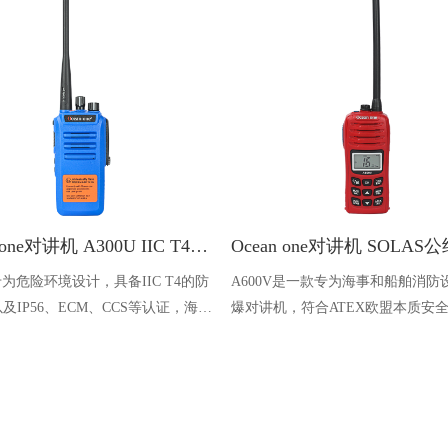
Ocean one对讲机 A300U IIC T4氢气防爆对讲机 船舶消防本质安全无线电
U专为危险环境设计，具备IIC T4的防
A600V是一款专为海事和船舶消防
及IP56、ECM、CCS等认证，海上
爆对讲机，符合ATEX欧盟本质安
台、港口码头等涉水环境中也可使用
认证，防水等级达到了IP68级别，
落水中时自动浮出水面，适用于船
港口码头、石油石化和其他需要防
备的场合