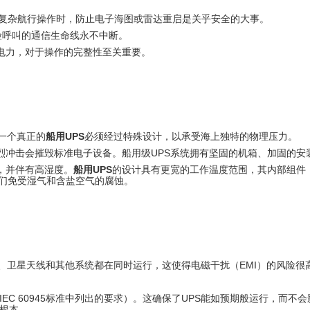
复杂航行操作时，防止电子海图或雷达重启是关乎安全的大事。
险呼叫的通信生命线永不中断。
电力，对于操作的完整性至关重要。
一个真正的
船用UPS
必须经过特殊设计，以承受海上独特的物理压力。
烈冲击会摧毁标准电子设备。船用级UPS系统拥有坚固的机箱、加固的安
，并伴有高湿度。
船用UPS
的设计具有更宽的工作温度范围，其内部组件，特
护它们免受湿气和含盐空气的腐蚀。
、卫星天线和其他系统都在同时运行，这使得电磁干扰（EMI）的风险很
IEC 60945标准中列出的要求）。这确保了UPS能如预期般运行，而
的根本。