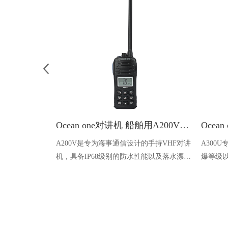
Ocean one对讲机 船舶用A200V漂浮式手持防水对讲机
A200V是专为海事通信设计的手持VHF对讲
A300
机，具备IP68级别的防水性能以及落水漂浮
爆等级以
功能，配备了LCD显示屏以及双频/三频值
钻井平
守功能。没有信号或长时间无操作时自动开
启扫描，延长电池使用时间。