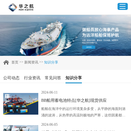
首页
产品中心
>>
>>
首页
新闻资讯
知识分享
企业实力
公司动态
行业资讯
常见问答
知识分享
客户案例
2024-06-11
BB船用蓄电池特点[华之航]现货供应
新闻资讯
船舶在海洋中的运行环境复杂多变，从平静的海面到汹
涌的波涛，从热带的高温到极地的严寒，这些因素都对
联系我们
船舶的电池系统提出了严峻的挑战。因此，船舶电池不
2024-06-05
仅要具备出色的循环充放电性能，还必须能够适应船舶