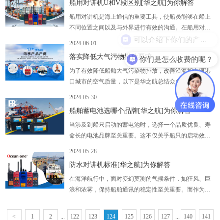
船用对讲机U和V段区别[华之航]为你解答
的倾斜、振动和摇摆，同时在高低温、潮湿和
船用对讲机是海上通信的重要工具，使船员能够在船上
不同位置之间以及与外界进行有效的沟通。在船用对讲
可以介绍下你们的产品么？
机中，U段和V段是两种常见的频率段，它们各自有不同
2024-06-01
特点和应用场景
落实降低大气污物排放要求
你们是怎么收费的呢？
为了有效降低船舶大气污染物排放，改善沿海和内河港
口城市的空气质量，以下是华之航总结众多客户的一些
实施措施介绍
2024-05-30
船舶蓄电池选哪个品牌[华之航]为你解答
当涉及到船只启动的蓄电池时，选择一个品质优良、寿
命长的电池品牌至关重要。这不仅关乎船只的启动效
率，也涉及到整个船上的电力供应稳定性。那么，哪些
2024-05-28
品牌的船用启动蓄电池值得信赖呢
防水对讲机标准[华之航]为你解答
在海洋航行中，面对变幻莫测的气候条件，如狂风、巨
浪和浓雾，保持船舶通讯的稳定性至关重要。而作为通
讯工具的对讲机，防水性能直接影响到通讯的可靠性。
今天，我们就来探讨一下对讲机的防水等级以及它们在
<
1
2
...
122
123
124
125
126
127
...
140
141