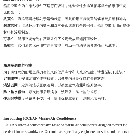
船用空调专为在恶劣条件下运行而设计，这些条件会迅速损坏标准的家用空调。
原因如下：
抗震性
：海洋环境持续处于运动状态，因此船用空调装置能够承受振动和冲击。
耐腐蚀性
：海洋环境中的盐分和湿气会迅速腐蚀金属部件。船用空调采用耐腐蚀
材料和涂层制造。
可靠性
：船用空调专为在严苛条件下长期无故障运行而设计。
高效性
：它们通常比家用空调更节能，有助于节约能源并降低运营成本。
船用空调保养指南
为了确保您的船用空调拥有长久的使用寿命和高效的性能，请遵循以下建议：
定期维护
：安排定期的维护检查，以使您的设备保持在最佳状态。
清洁滤网
：定期清洁或更换滤网，以改善空气流通和提升效率。
防止盐水侵蚀
：每次使用后用淡水冲洗设备，防止盐分堆积。
使用保护罩
：当设备不使用时，请用保护罩盖住，以防风吹雨打。
Introducing IOCEAN Marine Air Conditioners
IOCEAN offers a comprehensive range of marine air conditioners designed to meet the
needs of boaters worldwide. Our units are specifically engineered to withstand the harsh