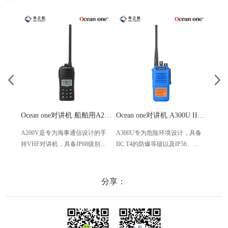
Ocean one对讲机 船舶用A200V漂浮式手持防水对讲机
Ocean one对讲机 A300U IIC T4氢气防爆对讲机 船舶消防本质安全无线电
A200V是专为海事通信设计的手
A300U专为危险环境设计，具备
A60
持VHF对讲机，具备IP68级别的
IIC T4的防爆等级以及IP56、
防设计
防水性能以及落水漂浮功能，配
ECM、CCS等认证，海上钻井平
欧盟
备了LCD显示屏以及双频/三频值
台、港口码头等涉水环境中也可
等级达
守功能。没有信号或长时间无操
使用
水中
分享：
作时自动开启扫描，延长电池使
舶消
用时间。
其他