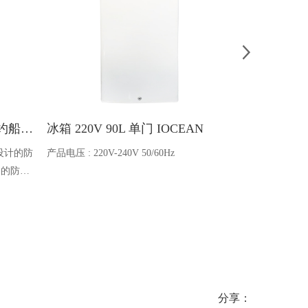
Ocean one对讲机 SOLAS公约船舶消防A600V ATEX防爆对讲机
冰箱 220V 90L 单门 IOCEAN
BB蓄电池 6V
设计的防
产品电压 : 220V-240V 50/60Hz
电池类型 : 船
全的防爆
能够在掉
舶消防、
爆通讯设
分享：