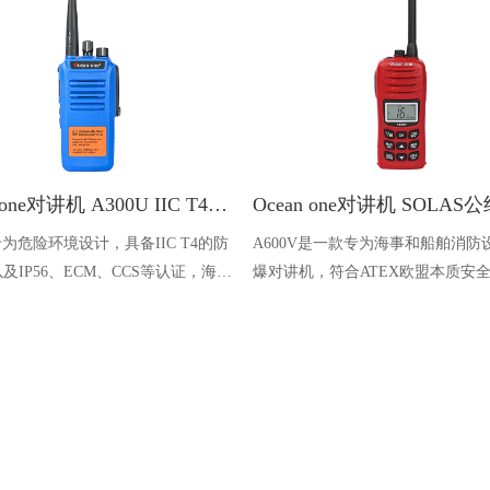
Ocean one对讲机 A300U IIC T4氢气防爆对讲机 船舶消防本质安全无线电
U专为危险环境设计，具备IIC T4的防
A600V是一款专为海事和船舶消防
及IP56、ECM、CCS等认证，海上
爆对讲机，符合ATEX欧盟本质安
台、港口码头等涉水环境中也可使用
认证，防水等级达到了IP68级别，
落水中时自动浮出水面，适用于船
港口码头、石油石化和其他需要防
备的场合