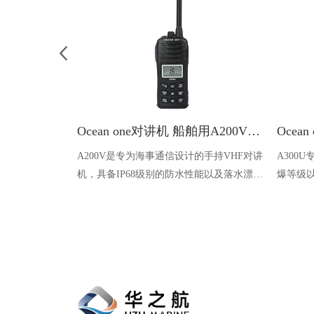
Ocean one对讲机 船舶用A200V漂浮式手持防水对讲机
A200V是专为海事通信设计的手持VHF对讲
A300
机，具备IP68级别的防水性能以及落水漂浮
爆等级以
功能，配备了LCD显示屏以及双频/三频值
钻井平
守功能。没有信号或长时间无操作时自动开
启扫描，延长电池使用时间。