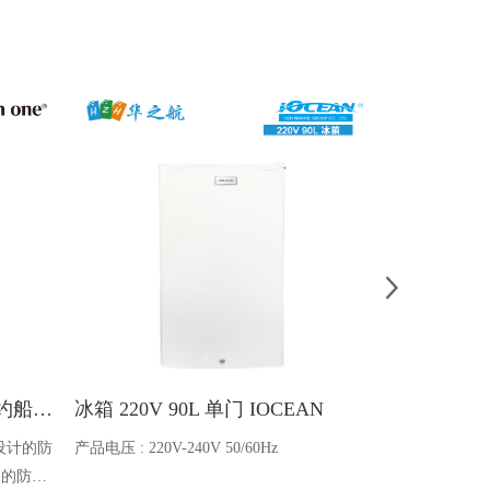
Ocean one对讲机 SOLAS公约船舶消防A600V ATEX防爆对讲机
冰箱 220V 90L 单门 IOCEAN
BB蓄电池 6V
设计的防
产品电压 : 220V-240V 50/60Hz
电池类型 : 船
全的防爆