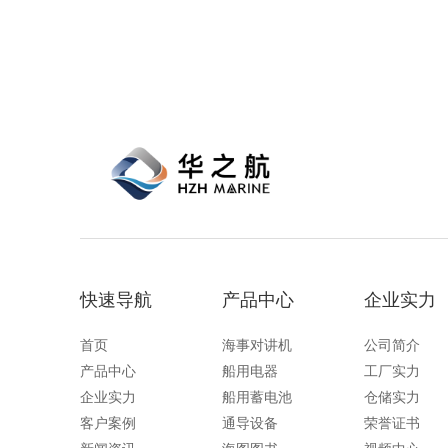
功能，配备了LCD显示屏以及双频/三频值
钻井平
守功能。没有信号或长时间无操作时自动开
启扫描，延长电池使用时间。
快速导航
产品中心
企业实力
首页
海事对讲机
公司简介
产品中心
船用电器
工厂实力
企业实力
船用蓄电池
仓储实力
客户案例
通导设备
荣誉证书