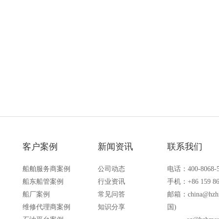
台、港口码头等涉水环境中也可使用
认证，防水等级达到了IP68级别，
落水中时自动浮出水面，适用于船
港口码头、石油石化和其他需要防
备的场合
客户案例
新闻资讯
联系我们
船舶服务商案例
公司动态
电话：400-8068-
船东船管案例
行业资讯
手机：+86 159 86
船厂案例
常见问答
邮箱：
china@hzh
维修代理商案例
知识分享
国)