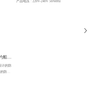
电池类型 : 船
Ocean one对讲机 SOLAS公约船舶消防A600V ATEX防爆对讲机
冰箱 220V 90L 单门 IOCEAN
设计的防
产品电压 : 220V-240V 50/60Hz
全的防爆
能够在掉
舶消防、
爆通讯设