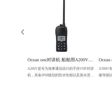
Ocean one对讲机 船舶用A200V漂浮式手持防水对讲机
A200V是专为海事通信设计的手持VHF对讲
A300
机，具备IP68级别的防水性能以及落水漂浮
爆等级以
功能，配备了LCD显示屏以及双频/三频值
钻井平
守功能。没有信号或长时间无操作时自动开
启扫描，延长电池使用时间。