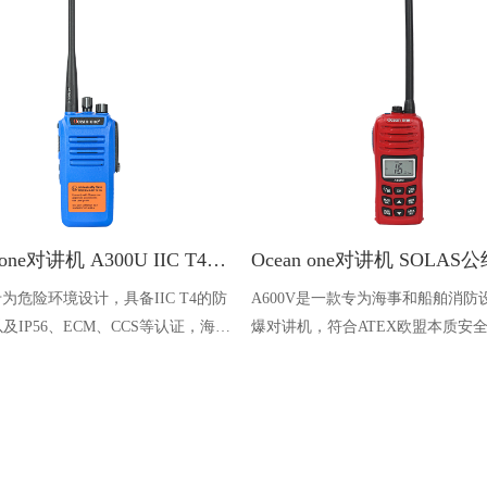
Ocean one对讲机 A300U IIC T4氢气防爆对讲机 船舶消防本质安全无线电
U专为危险环境设计，具备IIC T4的防
A600V是一款专为海事和船舶消防
及IP56、ECM、CCS等认证，海上
爆对讲机，符合ATEX欧盟本质安
台、港口码头等涉水环境中也可使用
认证，防水等级达到了IP68级别，
落水中时自动浮出水面，适用于船
港口码头、石油石化和其他需要防
备的场合