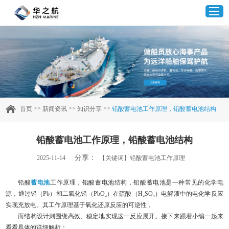
首页
产品中心
>>
>>
>>
首页
新闻资讯
知识分享
铅酸蓄电池工作原理，铅酸蓄电池结构
企业实力
铅酸蓄电池工作原理，铅酸蓄电池结构
客户案例
分享：
2025-11-14
【关键词】铅酸蓄电池工作原理
新闻资讯
铅酸
蓄电池
工作原理，铅酸蓄电池结构，铅酸蓄电池是一种常见的化学电
源，通过铅（Pb）和二氧化铅（PbO₂）在硫酸（H₂SO₄）电解液中的电化学反应
实现充放电。其工作原理基于氧化还原反应的可逆性，
联系我们
而结构设计则围绕高效、稳定地实现这一反应展开。接下来跟着小编一起来
看看具体的详细解析：