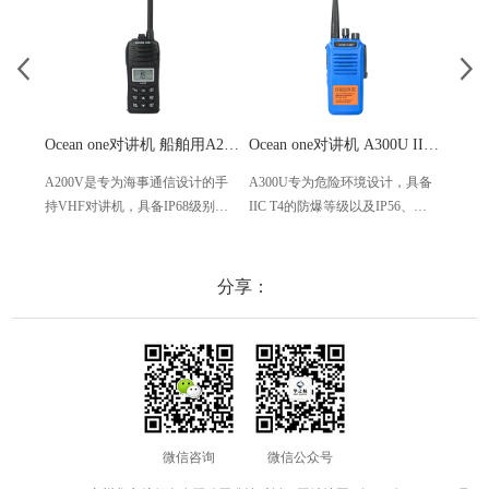
Ocean one对讲机 船舶用A200V漂浮式手持防水对讲机
Ocean one对讲机 A300U IIC T4氢气防爆对讲机 船舶消防本质安全无线电
A200V是专为海事通信设计的手
A300U专为危险环境设计，具备
A60
持VHF对讲机，具备IP68级别的
IIC T4的防爆等级以及IP56、
防设计
防水性能以及落水漂浮功能，配
ECM、CCS等认证，海上钻井平
欧盟
备了LCD显示屏以及双频/三频值
台、港口码头等涉水环境中也可
等级达
守功能。没有信号或长时间无操
使用
水中
分享：
作时自动开启扫描，延长电池使
舶消
用时间。
其他
微信咨询
微信公众号