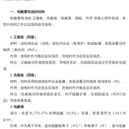
一、铅酸蓄电池的结构
铅酸蓄电池由 正极板、负极板、电解液、隔板、外壳 等核心部件组成，各
部分协同工作以实现高效充放电：
1. 正极板（阳极）
材料：由铅锑合金（传统）或铅钙合金（免维护）制成板栅，表面涂覆活性
物质 二氧化铅（PbO₂）。
作用：放电时作为氧化反应场所，充电时作为还原反应场所。
特点：正极板活性物质密度高，导电性良好，但易因高温或过充导致软化脱
落。
2. 负极板（阴极）
材料：同样采用铅锑或铅钙合金板栅，表面涂覆活性物质 海绵状铅（Pb）。
作用：放电时作为还原反应场所，充电时作为氧化反应场所。
特点：负极板活性物质疏松多孔，利于硫酸扩散，但易因硫化（PbSO₄结
晶）导致容量衰减。
3. 电解液
成分：浓度为 27%-37% 的稀硫酸（H₂SO₄）溶液，密度通常为 1.24-1.30
g/cm³。
作用：作为离子导体，提供硫酸根离子（SO₄²⁻）和氢离子（H⁺），参与电极