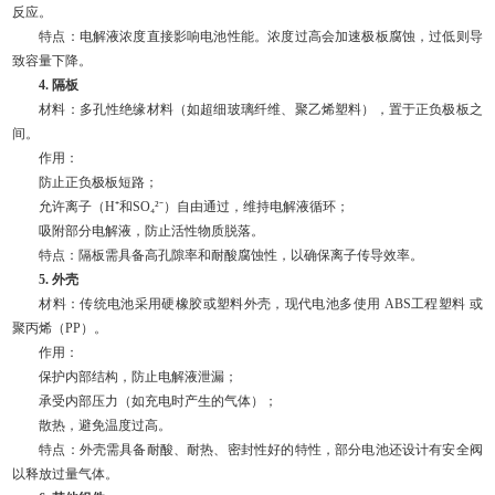
反应。
特点：电解液浓度直接影响电池性能。浓度过高会加速极板腐蚀，过低则导
致容量下降。
4. 隔板
材料：多孔性绝缘材料（如超细玻璃纤维、聚乙烯塑料），置于正负极板之
间。
作用：
防止正负极板短路；
允许离子（H⁺和SO₄²⁻）自由通过，维持电解液循环；
吸附部分电解液，防止活性物质脱落。
特点：隔板需具备高孔隙率和耐酸腐蚀性，以确保离子传导效率。
5. 外壳
材料：传统电池采用硬橡胶或塑料外壳，现代电池多使用 ABS工程塑料 或
聚丙烯（PP）。
作用：
保护内部结构，防止电解液泄漏；
承受内部压力（如充电时产生的气体）；
散热，避免温度过高。
特点：外壳需具备耐酸、耐热、密封性好的特性，部分电池还设计有安全阀
以释放过量气体。