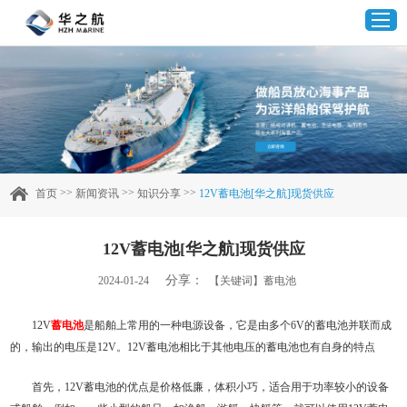
首页
产品中心
>>
>>
>>
首页
新闻资讯
知识分享
12V蓄电池[华之航]现货供应
企业实力
12V蓄电池[华之航]现货供应
客户案例
分享：
2024-01-24
【关键词】蓄电池
新闻资讯
12V
蓄电池
是船舶上常用的一种电源设备，它是由多个6V的蓄电池并联而成
的，输出的电压是12V。12V蓄电池相比于其他电压的蓄电池也有自身的特点
联系我们
首先，12V蓄电池的优点是价格低廉，体积小巧，适合用于功率较小的设备