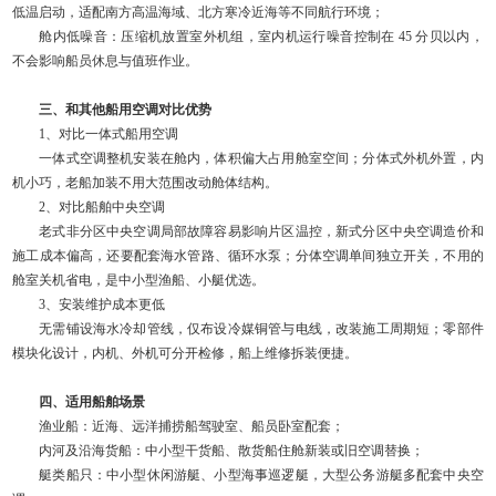
低温启动，适配南方高温海域、北方寒冷近海等不同航行环境；
舱内低噪音：压缩机放置室外机组，室内机运行噪音控制在 45 分贝以内，
不会影响船员休息与值班作业。
三、和其他船用空调对比优势
1、对比一体式船用空调
一体式空调整机安装在舱内，体积偏大占用舱室空间；分体式外机外置，内
机小巧，老船加装不用大范围改动舱体结构。
2、对比船舶中央空调
老式非分区中央空调局部故障容易影响片区温控，新式分区中央空调造价和
施工成本偏高，还要配套海水管路、循环水泵；分体空调单间独立开关，不用的
舱室关机省电，是中小型渔船、小艇优选。
3、安装维护成本更低
无需铺设海水冷却管线，仅布设冷媒铜管与电线，改装施工周期短；零部件
模块化设计，内机、外机可分开检修，船上维修拆装便捷。
四、适用船舶场景
渔业船：近海、远洋捕捞船驾驶室、船员卧室配套；
内河及沿海货船：中小型干货船、散货船住舱新装或旧空调替换；
艇类船只：中小型休闲游艇、小型海事巡逻艇，大型公务游艇多配套中央空