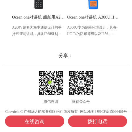
Ocean one对讲机 船舶用A200V漂浮式手持防水对讲机
Ocean one对讲机 A300U IIC T4氢气防爆对讲机 船舶消防本质安全无线电
A200V是专为海事通信设计的手
A300U专为危险环境设计，具备
A60
持VHF对讲机，具备IP68级别的
IIC T4的防爆等级以及IP56、
防设计
防水性能以及落水漂浮功能，配
ECM、CCS等认证，海上钻井平
欧盟
备了LCD显示屏以及双频/三频值
台、港口码头等涉水环境中也可
等级达
守功能。没有信号或长时间无操
使用
水中
分享：
作时自动开启扫描，延长电池使
舶消
用时间。
其他
微信咨询
微信公众号
Copyright © 广州华之航船务有限公司 版权所有 |
网站地图
|
粤ICP备15026461号
在线咨询
拨打电话