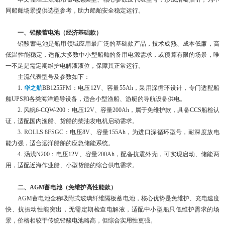
同船舶场景提供选型参考，助力船舶安全稳定运行。
一、铅酸蓄电池（经济基础款）
铅酸蓄电池是船用领域应用最广泛的基础款产品，技术成熟、成本低廉，高
低温性能稳定，适配大多数中小型船舶的备用电源需求，或预算有限的场景，唯
一不足是需定期维护电解液液位，保障其正常运行。
主流代表型号及参数如下：
1.
华之航
BB1255FM：电压12V、容量55Ah，采用深循环设计，专门适配船
舶UPS和各类海洋通导设备，适合小型渔船、游艇的导航设备供电。
2. 风帆6-CQW-200：电压12V、容量200Ah，属于免维护款，具备CCS船检认
证，适配国内渔船、货船的柴油发电机启动需求。
3. ROLLS 8FSGC：电压8V、容量155Ah，为进口深循环型号，耐深度放电
能力强，适合远洋船舶的应急储能系统。
4. 汤浅N200：电压12V、容量200Ah，配备抗震外壳，可实现启动、储能两
用，适配近海作业船、小型货船的综合供电需求。
二、AGM蓄电池（免维护高性能款）
AGM蓄电池全称吸附式玻璃纤维隔板蓄电池，核心优势是免维护、充电速度
快、抗振动性能突出，无需定期检查电解液，适配中小型船只低维护需求的场
景，价格相较于传统铅酸电池略高，但综合实用性更强。