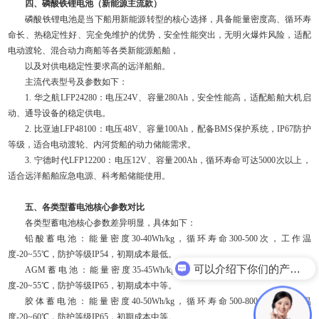
四、磷酸铁锂电池（新能源主流款）
磷酸铁锂电池是当下船用新能源转型的核心选择，具备能量密度高、循环寿
命长、热稳定性好、完全免维护的优势，安全性能突出，无明火爆炸风险，适配
电动渡轮、混合动力商船等各类新能源船舶，
以及对供电稳定性要求高的远洋船舶。
主流代表型号及参数如下：
1. 华之航LFP24280：电压24V、容量280Ah，安全性能高，适配船舶大机启
动、通导设备的稳定供电。
2. 比亚迪LFP48100：电压48V、容量100Ah，配备BMS保护系统，IP67防护
等级，适合电动渡轮、内河货船的动力储能需求。
3. 宁德时代LFP12200：电压12V、容量200Ah，循环寿命可达5000次以上，
适合远洋船舶应急电源、科考船储能使用。
五、各类型蓄电池核心参数对比
各类型蓄电池核心参数差异明显，具体如下：
铅酸蓄电池：能量密度30-40Wh/kg，循环寿命300-500次，工作温
度-20~55℃，防护等级IP54，初期成本最低。
可以介绍下你们的产品么？
AGM蓄电池：能量密度35-45Wh/kg，循环寿命400-600次，工作温
度-20~55℃，防护等级IP65，初期成本中等。
胶体蓄电池：能量密度40-50Wh/kg，循环寿命500-800次，工作温
度-20~60℃，防护等级IP65，初期成本中等。