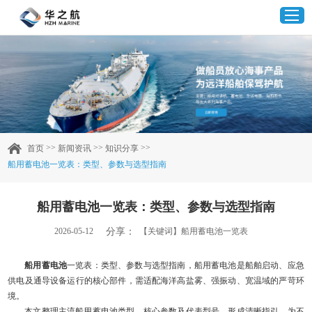
首页
产品中心
>>
>>
>>
首页
新闻资讯
知识分享
船用蓄电池一览表：类型、参数与选型指南
企业实力
船用蓄电池一览表：类型、参数与选型指南
客户案例
分享：
2026-05-12
【关键词】船用蓄电池一览表
新闻资讯
船用蓄电池
一览表：类型、参数与选型指南，船用蓄电池是船舶启动、应急
供电及通导设备运行的核心部件，需适配海洋高盐雾、强振动、宽温域的严苛环
联系我们
境。
本文整理主流船用蓄电池类型、核心参数及代表型号，形成清晰指引，为不