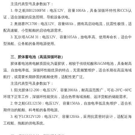
主流代表型号及参数如下：
1. 华之航BB12100FM：电压12V、容量100Ah，具备深循环特性和CCS认
证，适合游艇的应急照明、导航设备供电。
2. 奥德赛PC1700：电压12V、容量68Ah，拥有高启动电流，抗震性极强，适
配高速艇、小型船舶的启动电源需求。
3. 瓦尔塔AGM 31：电压12V、容量105Ah，放电率高、使用寿命长，适合中
型渔船、公务船的备用电源使用。
三、胶体蓄电池（高温深循环款）
胶体蓄电池将电解质固化为凝胶状，相较于传统铅酸和AGM电池，具备耐高
温、自放电率低、深循环性能优异的特点，无需频繁维护，适合长期在高温海域
航行，或需要长期静置的船舶使用，适配性更广泛。
主流代表型号及参数如下：
1. 阳光胶体12-200：电压12V、容量200Ah，耐高温范围广，可在-20℃~60℃
环境下正常工作，深循环性能突出，适合热带海域渔船、远洋货船的储能需求。
2. 华之航GEL12150：电压12V、容量150Ah，自放电率低且免维护，适合长
期停泊的船舶、科考船的备用电源。
3. 松下LCR12V120：电压12V、容量120Ah，采用抗震密封设计，适配近海
工程船、拖船的供电系统。