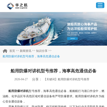
首页
产品中心
>>
>>
>>
首页
新闻资讯
知识分享
船用防爆对讲机型号推荐，海事高危通信必备
企业实力
船用防爆对讲机型号推荐，海事高危通信必备
客户案例
分享：
2026-04-27
【关键词】船用防爆对讲机型号推荐
新闻资讯
船用防爆对讲机
型号推荐，海事高危通信必备，船舶航行与港口作业中，燃
油舱、化学品区等高危区域对通信设备有严苛防爆要求。船用防爆对讲机作为核
联系我们
心安全通信设备，
需兼具防爆认证、防水防腐、稳定续航等特性，以下为行业主流型号及选购