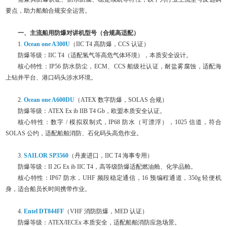
要点，助力船舶合规安全运营。
一、主流船用防爆对讲机型号（合规高适配）
1.
Ocean one A300U
（IIC T4 高防爆，CCS 认证）
防爆等级：IIC T4（适配氢气等高危气体环境），本质安全设计。
核心特性：IP56 防水防尘，ECM、CCS 船级社认证，耐盐雾腐蚀，适配海
上钻井平台、港口码头涉水环境。
2.
Ocean one A600DU
（ATEX 数字防爆，SOLAS 合规）
防爆等级：ATEX Ex ib IIB T4 Gb，欧盟本质安全认证。
核心特性：数字 / 模拟双制式，IP68 防水（可漂浮），1025 信道，符合
SOLAS 公约，适配船舶消防、石化码头高危作业。
3.
SAILOR SP3560
（丹麦进口，IIC T4 海事专用）
防爆等级：II 2G Ex ib IIC T4，高等级防爆适配燃油舱、化学品舱。
核心特性：IP67 防水，UHF 频段稳定通信，16 预编程通道，350g 轻便机
身，适合船员长时间携带作业。
4.
Entel DT844FF
（VHF 消防防爆，MED 认证）
防爆等级：ATEX/IECEx 本质安全，适配船舶消防应急场景。