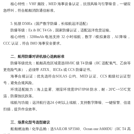
核心特性：VHF 频段，MED 海事设备认证，抗强风噪与引擎噪音，一键应
急呼叫，符合船舶消防通信标准。
5. 拓朋 D50Ex（国产数字防爆，长续航远洋适配）
防爆等级：Ex ib IIC T4 Gb，国家防爆认证，适配远洋危货运输。
核心特性：3200mAh 电池支持 32 小时续航，数字 / 模拟兼容，AI 降噪，
CCC 认证，符合 IMO 海事安全要求。
二、船用防爆对讲机核心选购标准
防爆等级优先：船舶高危区域需选IIB/IIC 级 T4 防爆（IIC 适配氢气、乙炔等
更危险气体），必须带 ATEX、IECEx 或 CCS 防爆证书。
海事合规认证：优先选符合SOLAS 公约、MED 认证、CCS 船级社认证型
号，避免合规风险。
环境适配能力：海上盐雾、潮湿环境需IP67/IP68 防水，耐 - 20℃~+55℃宽
温，防腐蚀抗跌落。
续航与功能：远洋航行选24 小时以上续航，支持数字降噪、一键报警、信道
扫描，提升作业效率。
三、场景化型号选型建议
船舶燃油舱 / 化学品舱：选SAILOR SP3560、Ocean one A600DU（IIC T4 高