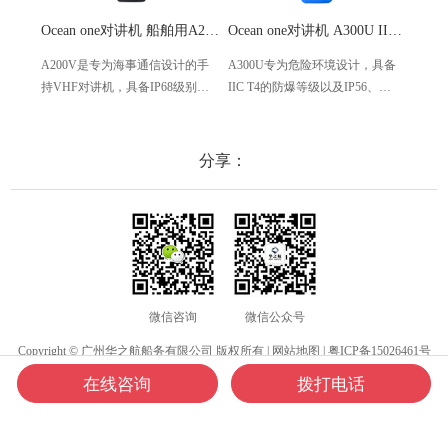
Ocean one对讲机 船舶用A200V漂浮式手持防水对讲机
Ocean one对讲机 A300U IIC T4氢气防爆对讲机 船舶消防本质安全无线电
A200V是专为海事通信设计的手
A300U专为危险环境设计，具备
A60
持VHF对讲机，具备IP68级别的
IIC T4的防爆等级以及IP56、
防设计
防水性能以及落水漂浮功能，配
ECM、CCS等认证，海上钻井平
欧盟
备了LCD显示屏以及双频/三频值
台、港口码头等涉水环境中也可
等级达
守功能。没有信号或长时间无操
使用
水中
分享：
作时自动开启扫描，延长电池使
舶消
用时间。
其他
微信咨询
微信公众号
Copyright © 广州华之航船务有限公司 版权所有 |
网站地图
|
粤ICP备15026461号
在线咨询
拨打电话