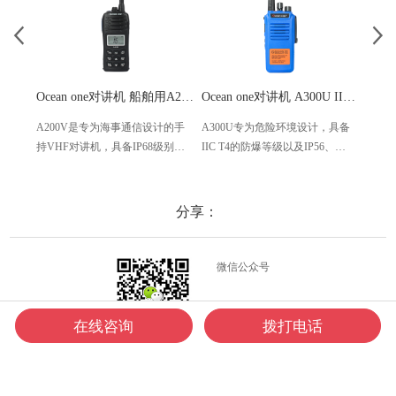
Ocean one对讲机 船舶用A200V漂浮式手持防水对讲机
Ocean one对讲机 A300U IIC T4氢气防爆对讲机 船舶消防本质安全无线电
A200V是专为海事通信设计的手
A300U专为危险环境设计，具备
A60
持VHF对讲机，具备IP68级别的
IIC T4的防爆等级以及IP56、
防设计
防水性能以及落水漂浮功能，配
ECM、CCS等认证，海上钻井平
欧盟
备了LCD显示屏以及双频/三频值
台、港口码头等涉水环境中也可
等级达
守功能。没有信号或长时间无操
使用
水中
分享：
作时自动开启扫描，延长电池使
舶消
用时间。
其他
微信公众号
在线咨询
拨打电话
微信咨询
Copyright © 广州华之航船务有限公司 版权所有 |
网站地图
|
粤ICP备15026461号