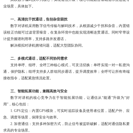
业场景，具体如下。
一、高清抗干扰通话，告别杂音困扰
数字对讲机采用数字信号传输与解码技术，从根源减少干扰和杂音，内置错
误校正功能可过滤背景噪音，在复杂环境中也能实现清晰连贯通话。同时窄带设
计提升频谱利用率，支持多路并发通话，
解决模拟对讲机拥堵问题，适配大型团队协同。
二、多模式通话，适配不同协同需求
支持单呼、组呼、全呼三种核心模式，可灵活切换：单呼实现一对一私密沟
通，保护隐私；组呼支持多人群组同步通话，提升调度效率；全呼可让所有终端
接收指令，适配紧急情况处置。
三、智能拓展功能，兼顾高效与安全
数字对讲机的核心竞争力在于智能拓展功能，让通信从“能通”升级为“好
用”，核心包括：
1. GPS定位：内置GPS模块，可实时追踪设备及使用者位置，适配户外、应
急、调度等场景，保障安全与效率。
2. 加密通信：支持多种加密方式，防止信号被监听破解，适配对通信隐私要
求高的专业场景。