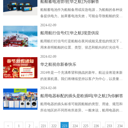
船舶蓄电池管理[华之航]为你解答
船舶蓄电池作为船舶备用或应急电源，为船舶的各种设
备提供电力。如果蓄电池失效，可能会导致船舶的安全
和正常运行受到严重影响。因此，船舶蓄电池的管理是
2024-02-09
船舶维护的重要内容之一，也是PSC检查的关注点之一
船用航行信号灯[华之航]现货供应
船用航行灯信号灯是船舶在夜间或能见度低的情况下，
用来表明船舶的位置、类型、状态和航向的灯光信号。
它们是船舶之间进行避碰和通信的重要工具
2024-02-09
华之航祝你新春快乐
2024年是一个充满希望和挑战的新年。航运业将迎来新
的发展机遇。我们将继续坚持以客户为中心，以质量为
生命，以创新为动力，为客户提供更加安全、便捷、高
2024-02-08
效的船舶海事用品。我们也将继续关注全球航运业的趋
船用电器标配的插头是欧插吗[华之航]为你解答
势和变化，积极适应市场需求，优化运营管理
船用电器的插头标准可能因船舶的类型、用途、规范和
所在地区的不同而有所差异。一般来说，船用电器的插
头符合船舶电气设备的国际标准，例如IEC 60092-
3062。这个标准规定了船用电器的插头的形状、尺寸、
<
1
2
...
221
222
223
224
225
226
...
233
234