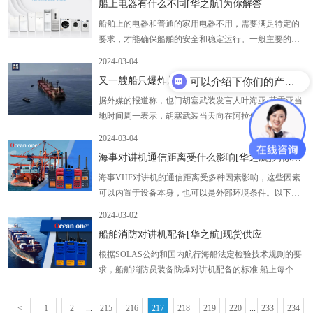
船上电器有什么不同[华之航]为你解答
船舶上的电器和普通的家用电器不用，需要满足特定的
要求，才能确保船舶的安全和稳定运行。一般主要的要
求都是这些
2024-03-04
又一艘船只爆炸起火
可以介绍下你们的产品么？
据外媒的报道称，也门胡塞武装发言人叶海亚·萨雷亚当
地时间周一表示，胡塞武装当天向在阿拉伯海行驶的一
艘“以色列船只”发射了多枚导弹，并使用无人机和导弹
2024-03-04
攻击了数艘在红海航行的美国军舰
海事对讲机通信距离受什么影响[华之航]为你解答
海事VHF对讲机的通信距离受多种因素影响，这些因素
可以内置于设备本身，也可以是外部环境条件。以下是
一些主要影响通信距离的因素
2024-03-02
船舶消防对讲机配备[华之航]现货供应
根据SOLAS公约和国内航行海船法定检验技术规则的要
求，船舶消防员装备防爆对讲机配备的标准 船上每个消
防队应携带两个或以上双向便携式无线电话机用于消防
员的通信。这些无线电话机应为防爆型或本质安全型
<
1
2
...
215
216
217
218
219
220
...
233
234