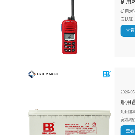
矿用
矿用对
安认证
查看
2026-05
船用
船用蓄
宽温域
查看