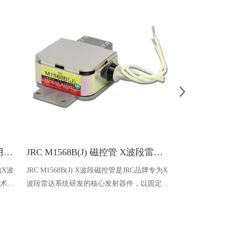
EEV MG5436 X波段磁控管 船用雷达核心部件
JRC M1568B(J) 磁控管 X波段雷达核心配件
的X波
JRC M1568B(J) X波段磁控管是JRC品牌专为X
EEV MG522
技术打
波段雷达系统研发的核心发射器件，以固定频
段磁控管，核
W，
率、高功率输出为核心特点，符合RoHS环保
功率30kW，工
雷达系
标准，适配航海、航空、气象监测等多领域雷
可靠、适配性
靠的核
达设备，具备安装便捷、寿命长久、性能稳定
冷冷却，适配