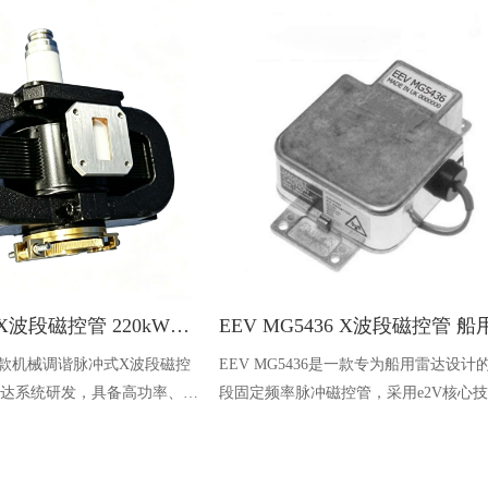
JRC M1976 X波段磁控管 220kW高功率 海事雷达专用
6是一款机械调谐脉冲式X波段磁控
EEV MG5436是一款专为船用雷达设计
达系统研发，具备高功率、高
段固定频率脉冲磁控管，采用e2V核心
特点，可稳定输出微波能量，
造，体积紧凑、轻便耐用，峰值功率25k
导航、海事探测等场景，适配
工作频率9410±30MHz，适配各类船舶
达设备。
统，为航行导航、目标探测提供稳定可