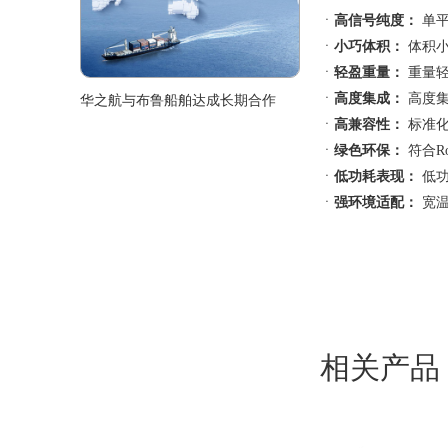
ㆍ
高信号纯度：
单平
ㆍ
小巧体积：
体积小
ㆍ
轻盈重量：
重量轻
ㆍ
高度集成：
高度集
华之航与布鲁船舶达成长期合作
ㆍ
高兼容性：
标准化
ㆍ
绿色环保：
符合R
ㆍ
低功耗表现：
低功
ㆍ
强环境适配：
宽温
相关产品