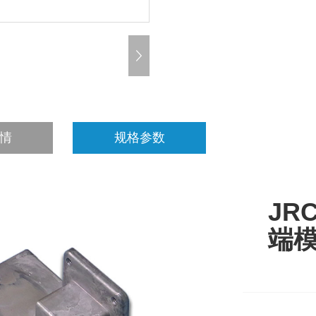
情
规格参数
JR
端