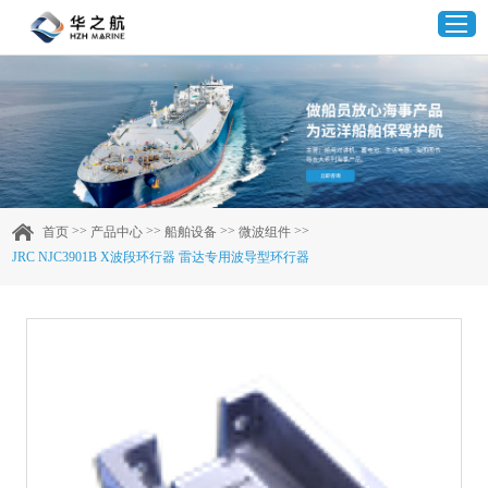
首页
产品中心
>>
>>
>>
>>
首页
产品中心
船舶设备
微波组件
JRC NJC3901B X波段环行器 雷达专用波导型环行器
企业实力
客户案例
新闻资讯
联系我们