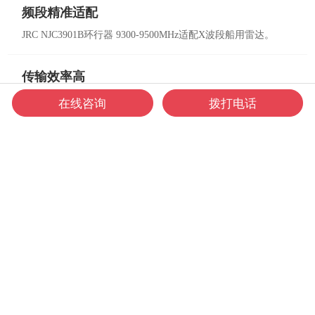
频段精准适配
JRC NJC3901B环行器 9300-9500MHz适配X波段船用雷达。
传输效率高
JRC NJC3901B波导型环行器 信号传输损耗小。
在线咨询
拨打电话
隔离效果佳
JRC NJC3901B环行器 ≥25dB高隔离度 避免信号干扰。
产品优势
ㆍ
功率承载强：
JRC NJC3901B X波段环行器 30kW最大输出功率。
ㆍ
宽温适配：
JRC NJC3901B环行器 -30~70℃宽温 适配船舶极端环境。
ㆍ
抗湿性能好：
JRC NJC3901B船用环行器 ≤90%高湿度抵御能力。
ㆍ
使用寿命长：
JRC NJC3901B环行器 0.001低占空比 降低器件损耗。