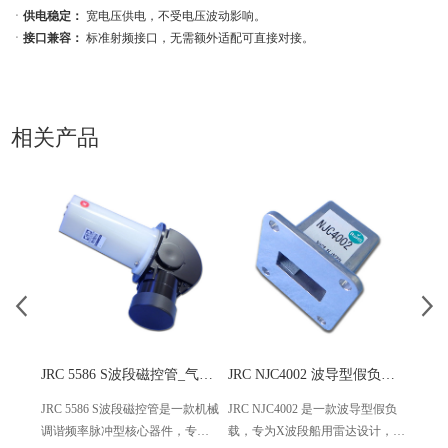
ㆍ
供电稳定：
宽电压供电，不受电压波动影响。
ㆍ
接口兼容：
标准射频接口，无需额外适配可直接对接。
相关产品
JRC 5586 S波段磁控管_气象/空管雷达专用
JRC NJC4002 波导型假负载 船用X波段雷达专用
JRC 5586 S波段磁控管是一款机械
JRC NJC4002 是一款波导型假负
EEV 
调谐频率脉冲型核心器件，专为
载，专为X波段船用雷达设计，核
心技