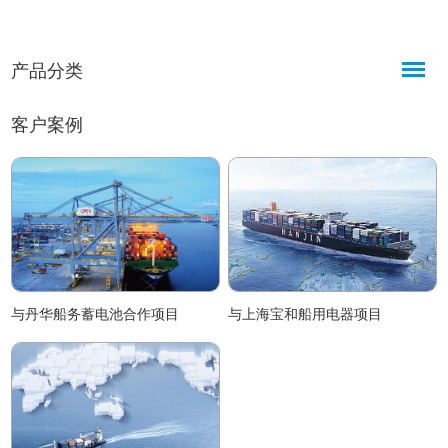
气象雷达与空中交通管制雷达设
心用于吸收雷达多余射频功率、
用于船
计，采用强制风冷、同轴线输出
实现负载匹配，避免信号反射损
值功率
及分离式永磁体结构，峰值输出
坏设备，适配海上恶劣环境，可
支持
产品分类
功率500kW，频率覆盖2700-
满足雷达日常运行、调试维护等
安全
2905MHz，具备稳定、高效、易
需求，品质可靠、安装便捷。
境，
维护的特点。
高频
客户案例
与丹华船务蓄电池合作项目
与上海宝和船用电器项目