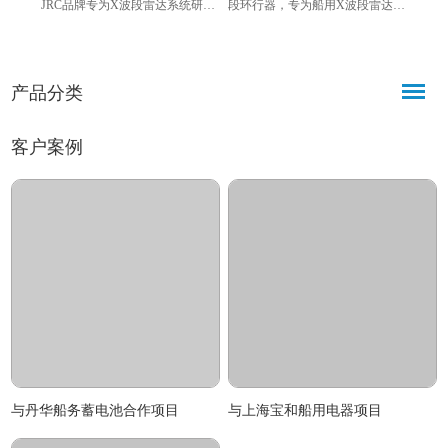
JRC品牌专为X波段雷达系统研发
段环行器，专为船用X波段雷达设
e2V
的核心发射器件，以固定频率、
计，工作频率9300-9500MHz，具
管，
高功率输出为核心特点，符合
备高隔离、高功率、抗恶劣环境
凑坚
RoHS环保标准，适配航海、航
等特点，符合RoHS环保标准，可
点，工
产品分类
空、气象监测等多领域雷达设
实现雷达信号单向传输、隔离干
功率6
备，具备安装便捷、寿命长久、
扰。
雷达
性能稳定等优势。
保障
客户案例
与丹华船务蓄电池合作项目
与上海宝和船用电器项目