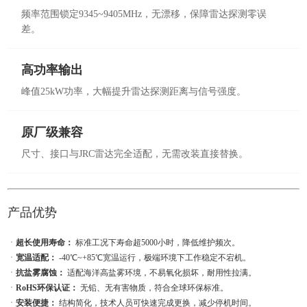
频率范围锁定9345~9405MHz，无漂移，保障雷达探测零误
差。
高功率输出
峰值25kW功率，大幅提升雷达探测距离与信号强度。
原厂级兼容
尺寸、接口与JRC雷达完全适配，无需改装直接替换。
产品优势
ㆍ
超长使用寿命：
标准工况下寿命超5000小时，降低维护频次。
ㆍ
宽温适配：
-40℃~+85℃宽温运行，极端环境下工作稳定不宕机。
ㆍ
抗盐雾腐蚀：
适配海洋高盐雾环境，不易氧化损坏，耐用性拉满。
ㆍ
RoHS环保认证：
无铅、无有害物质，符合全球环保标准。
ㆍ
安装便捷：
结构简化，技术人员可快速完成更换，减少停机时间。