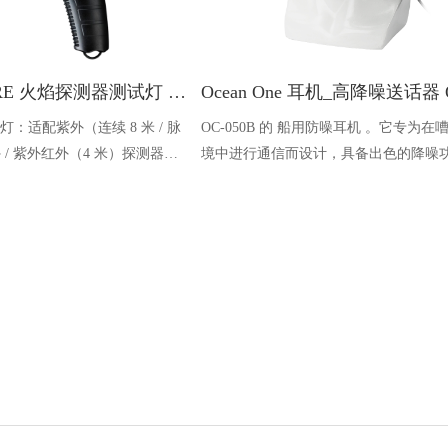
SENSE-WARE 火焰探测器测试灯 T-229-4P
：适配紫外（连续 8 米 / 脉
OC-050B 的 船用防噪耳机 。它专为在
外 / 紫外红外（4 米）探测器，
境中进行通信而设计，具备出色的降噪
5kg+160×140×260mm；配
（信噪比 >28dB）。耳机配有灵活的麦
h 电池、多国插头充电器，聚丙烯便
可旋转270° 。它适用于 HANSHIN HAH-050B
检测实用
电话系统，线长16米，直径4.2毫米 。