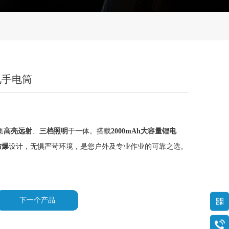
电手电筒
集
高亮远射
、
三档照明
于一体。搭载
2000mAh大容量锂电
防爆
设计，无惧严苛环境，是您户外及专业作业的可靠之选。
下一个产品