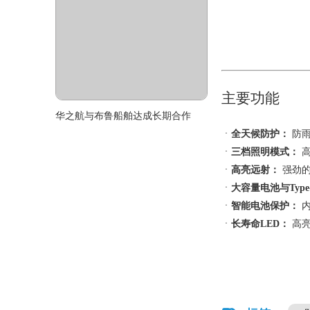
华之航与布鲁船舶达成长期合作
主要功能
ㆍ
全天候防护：
防雨
ㆍ
三档照明模式：
高
ㆍ
高亮远射：
强劲的
ㆍ
大容量电池与Type
ㆍ
智能电池保护：
内
ㆍ
长寿命LED：
高亮