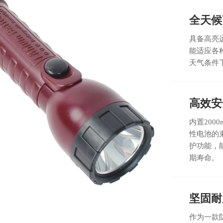
全天候
具备高亮
能适应各
天气条件
高效安
内置200
性电池的
护功能，
期寿命。
坚固耐
作为一款