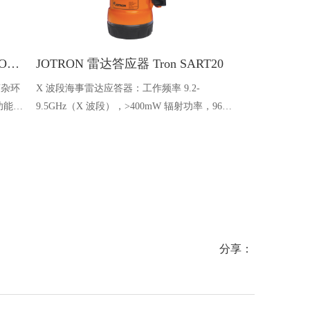
Ocean One 耳机_高降噪送话器 OC-050B 线径4.2MM 线长16米
JOTRON 雷达答应器 Tron SART20
嘈杂环
X 波段海事雷达应答器：工作频率 9.2-
降噪麦克风飞线终
功能
9.5GHz（X 波段），>400mW 辐射功率，96
率，81dBA 
克风，
小时待机 / 8 小时连续运行；7.2V/3.6Ah 锂电
5m；200×95m
池（5 年寿命），10 米挂绳（>25kg 强
电缆适配工业
度），-20℃至 + 55℃工作，海事应急适配
分享：