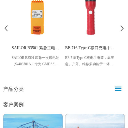
SAILOR B3501 紧急主电池 S-403501A
BP-716 Type-C接口充电手电筒
SAILOR B3501 应急一次锂电池
BP-716 Type-C充电手电筒，集应
X 波
（S-403501A）专为 GMDSS
急、户外、维修多功能于一体。
率 9.
SP3520 VHF 无线电设备设计。这
内置2000mAh大容量锂电池，支
>400
款不可充电的锰酸锂电池电压为
持Type-C快充，续航持久。拥有
8 小时
7.2V，容量为 3000mAh，可确保
高、中、爆闪三模式，高亮度LED
池（5
产品分类
连续工作长达 8 小时。性能可
灯珠寿命长，是您可靠的照明选
（>25
靠，符合安全标准，是海上应急
择。
工作
通信的理想之选。
客户案例