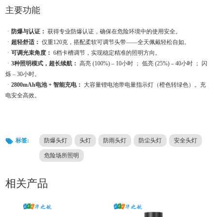
主要功能
ㆍ
防爆与认证：
获得专业防爆认证，确保在危险环境中的使用安全。
ㆍ
超轻舒适：
仅重120克，搭配柔软可调节头带——全天佩戴轻松自如。
ㆍ
可调光束角度：
6档卡槽调节，实现稳定精准的照明方向。
ㆍ
3种照明模式，超长续航：
高亮 (100%) – 10小时 ； 低亮 (25%) – 40小时 ； 闪
烁 – 30小时。
ㆍ
2800mAh电池 + 智能充电：
大容量锂电池带电量指示灯（橙色转绿色）。充
电安全高效。
标签:
防爆头灯
头灯
防雨头灯
防尘头灯
安全头灯
危险场所照明
相关产品