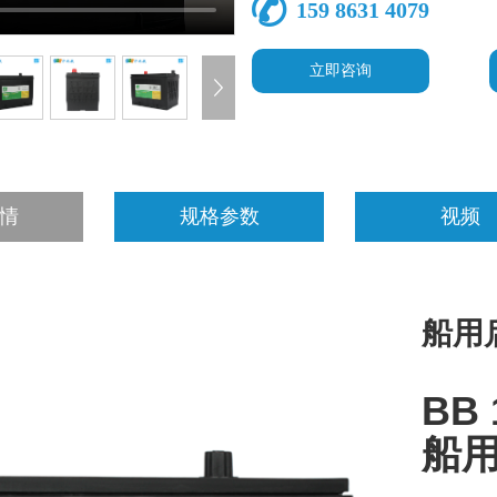
159 8631 4079
立即咨询
情
规格参数
视频
船用
BB 
船