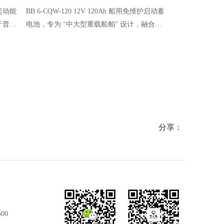
起动能
BB 6-CQW-120 12V 120Ah 船用免维护启动蓄
这是一款专为船舶
于普通
电池，专为 “中大型重载船舶” 设计，融合抗
护电瓶，以卓
或检查
强震、防漏、免维护等优势，解决 25-35 马力
域占据重要地
极低的
渔船、12-15 人豪华游艇、短途重载货船 “重载
密封技术，在
要高电
启动困难、海事合规不足、辅助供电续航短”
性。适用于柴
的痛点
柜等
分享：
500