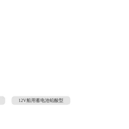
12V船用蓄电池铅酸型