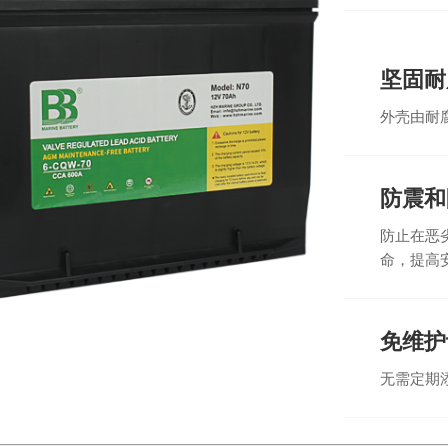
坚固耐
外壳由耐
防震和
防止在恶
命，提高
免维护
无需定期