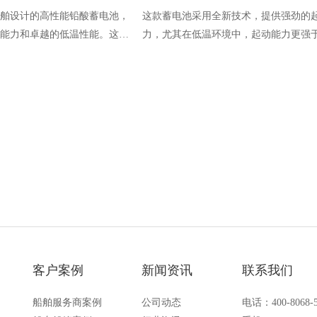
舶设计的高性能铅酸蓄电池，
这款蓄电池采用全新技术，提供强劲的
能力和卓越的低温性能。这款
力，尤其在低温环境中，起动能力更强
，自放电率极低，保证了长时
的蓄电池。具有极低的水耗，无需加液
。尺寸和设计完全符合船舶空
液面，完全无需维护，保证蓄电池具有
在各种环境下都可以正常使
自放电，具有更长的储存时间，适合需
船检证书。
流输出的应用场景
客户案例
新闻资讯
联系我们
船舶服务商案例
公司动态
电话：400-8068-