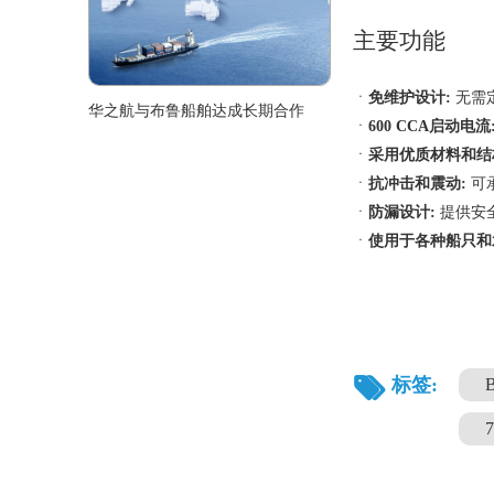
主要功能
ㆍ
免维护设计:
无需
华之航与布鲁船舶达成长期合作
ㆍ
600 CCA启动电流
ㆍ
采用优质材料和结
ㆍ
抗冲击和震动:
可
ㆍ
防漏设计:
提供安
ㆍ
使用于各种船只和
标签: