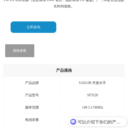
2W/1W 功率切换（近距离用 0.4W 省点，远距离用 2W 覆盖广），380g 轻便适配
长时间巡检。
立即咨询
规格参数
产品规格
产品品牌
SAILOR 丹麦水手
产品型号
SP3520
频率范围
149.3-174MHz
电池容量
1850mAh
可以介绍下你们的产品么？