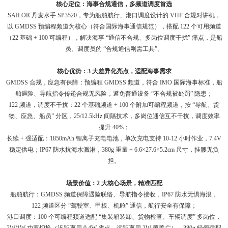
核心定位：海事合规通信，多频道调度首选
SAILOR 丹麦水手 SP3520，专为船舶航行、港口调度设计的 VHF 合规对讲机，
以 GMDSS 预编程频道为核心（符合国际海事通信规范），搭配 122 个可用频道
（22 基础 + 100 可编程），解决海事 “通信不合规、多岗位调度干扰” 痛点，是船
员、调度员的 “合规通信刚需工具”。
核心优势：3 大差异化亮点，适配海事需求
GMDSS 合规，应急有保障：预编程 GMDSS 频道，符合 IMO 国际海事标准，船
舶遇险、导航指令传递合规无风险，避免普通设备 “不合规被处罚” 隐患；
122 频道，调度不干扰：22 个基础频道 + 100 个附加可编程频道，按 “导航、货
物、应急、船员” 分区，25/12.5kHz 间隔技术，多岗位通信互不干扰，调度效率
提升 40%；
长续 + 强适配：1850mAh 锂离子充电电池，单次充电支持 10-12 小时作业，7.4V
稳定供电；IP67 防水抗海水溅淋，380g 重量 + 6.6×27.6×5.2cm 尺寸，挂腰无负
担。
场景价值：2 大核心场景，精准匹配
船舶航行：GMDSS 频道保障遇险联络、导航指令接收，IP67 防水无惧海浪，
122 频道区分 “驾驶室、甲板、机舱” 通信，航行安全有保障；
港口调度：100 个可编程频道适配 “集装箱装卸、货物检查、车辆调度” 多岗位，