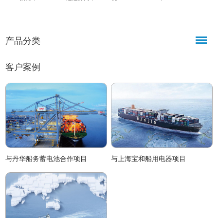
2W/1W 功率，IP67 防水，-20℃至
防爆，3000mAh 应急电池，
+ 55℃，船舶燃油舱通信适配。​
GMDSS+100 通道，2/1W 功率，
350g+56.5×149×35mm，适配船舶
产品分类
海事、港口
客户案例
与丹华船务蓄电池合作项目
与上海宝和船用电器项目