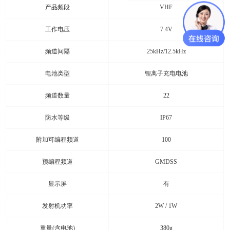
产品频段
VHF
工作电压
7.4V
频道间隔
25kHz/12.5kHz
电池类型
锂离子充电电池
频道数量
22
防水等级
IP67
附加可编程频道
100
预编程频道
GMDSS
显示屏
有
发射机功率
2W / 1W
重量(含电池)
380g