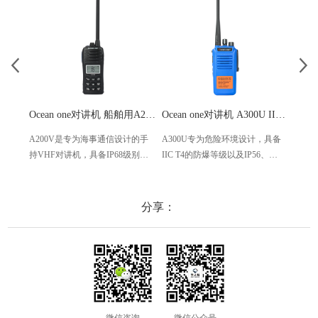
Ocean one对讲机 船舶用A200V漂浮式手持防水对讲机
Ocean one对讲机 A300U IIC T4氢气防爆对讲机 船舶消防本质安全无线电
A200V是专为海事通信设计的手
A300U专为危险环境设计，具备
A60
持VHF对讲机，具备IP68级别的
IIC T4的防爆等级以及IP56、
防设计
防水性能以及落水漂浮功能，配
ECM、CCS等认证，海上钻井平
欧盟
备了LCD显示屏以及双频/三频值
台、港口码头等涉水环境中也可
等级达
守功能。没有信号或长时间无操
使用
水中
分享：
作时自动开启扫描，延长电池使
舶消
用时间。
其他
微信咨询
微信公众号