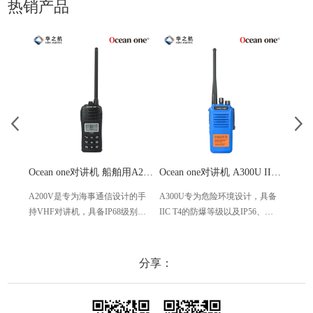
热销产品
Ocean one对讲机 船舶用A200V漂浮式手持防水对讲机
Ocean one对讲机 A300U IIC T4氢气防爆对讲机 船舶消防本质安全无线电
A200V是专为海事通信设计的手
A300U专为危险环境设计，具备
A60
持VHF对讲机，具备IP68级别的
IIC T4的防爆等级以及IP56、
防设计
防水性能以及落水漂浮功能，配
ECM、CCS等认证，海上钻井平
欧盟
备了LCD显示屏以及双频/三频值
台、港口码头等涉水环境中也可
等级达
守功能。没有信号或长时间无操
使用
水中
分享：
作时自动开启扫描，延长电池使
舶消
用时间。
其他