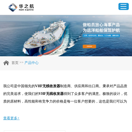
首页
产品中心
>>
首页
产品中心
企业实力
我公司是中国领先的
VHF无线收发器
制造商、供应商和出口商。秉承对产品品质
客户案例
的完美追求，使我们的
VHF无线收发器
得到了众多客户的满意。极致的设计，优
质的原材料，高性能和有竞争力的价格是每一位客户想要的，这也是我们可以为
新闻资讯
您提供的。当然，我们完善的售后服务也是必不可少的。如果您对我们的
VHF无
线收发器
服务感兴趣，可以现在咨询我们，我们会及时给您回复!
查看更多+
联系我们