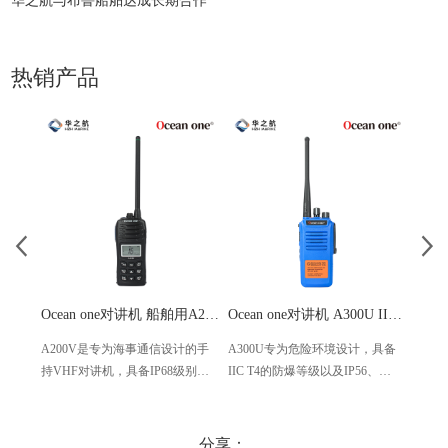
华之航与布鲁船舶达成长期合作
热销产品
Ocean one对讲机 船舶用A200V漂浮式手持防水对讲机
Ocean one对讲机 A300U IIC T4氢气防爆对讲机 船舶消防本质安全无线电
A200V是专为海事通信设计的手
A300U专为危险环境设计，具备
A60
持VHF对讲机，具备IP68级别的
IIC T4的防爆等级以及IP56、
防设计
防水性能以及落水漂浮功能，配
ECM、CCS等认证，海上钻井平
欧盟
备了LCD显示屏以及双频/三频值
台、港口码头等涉水环境中也可
等级达
守功能。没有信号或长时间无操
使用
水中
分享：