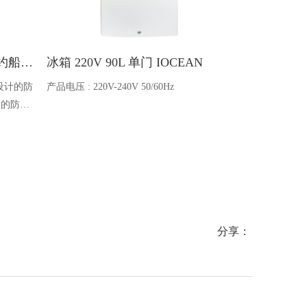
Ocean one对讲机 SOLAS公约船舶消防A600V ATEX防爆对讲机
冰箱 220V 90L 单门 IOCEAN
BB蓄电池 6V
设计的防
产品电压 : 220V-240V 50/60Hz
电池类型 : 船
全的防爆
能够在掉
舶消防、
爆通讯设
分享：