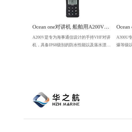
Ocean one对讲机 船舶用A200V漂浮式手持防水对讲机
A200V是专为海事通信设计的手持VHF对讲
A300
机，具备IP68级别的防水性能以及落水漂浮
爆等级以
功能，配备了LCD显示屏以及双频/三频值
钻井平
守功能。没有信号或长时间无操作时自动开
启扫描，延长电池使用时间。