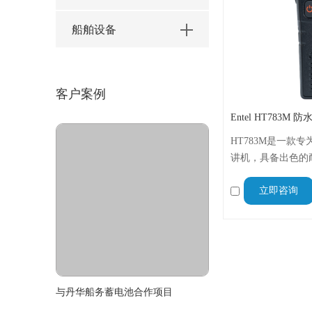
船舶设备
客户案例
Entel HT783M 
HT783M是一款
讲机，具备出色的
拥有IP68的防水等
立即咨询
子电池，提供长时
与丹华船务蓄电池合作项目