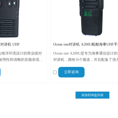
防水对讲机 UHF
专为海洋环境设计的商业级对
Ocean one A200U是专为海事通信设计
耐用性和清晰的音频表现。
对讲机，拥有16个频道，并且配备了强
级，配备了2200mAh的锂离
5W输出功率，IP54的防水等级能够抵
立即咨询
间的使用。
和尘埃。通过了多项权威认证，包括CE
证、FCC认证和RoHS认证