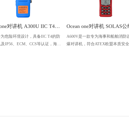
Ocean one对讲机 A300U IIC T4氢气防爆对讲机 船舶消防本质安全无线电
U专为危险环境设计，具备IIC T4的防
A600V是一款专为海事和船舶消防
及IP56、ECM、CCS等认证，海上
爆对讲机，符合ATEX欧盟本质安
台、港口码头等涉水环境中也可使用
认证，防水等级达到了IP68级别，
落水中时自动浮出水面，适用于船
港口码头、石油石化和其他需要防
备的场合