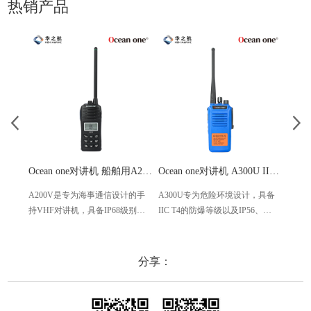
热销产品
Ocean one对讲机 船舶用A200V漂浮式手持防水对讲机
Ocean one对讲机 A300U IIC T4氢气防爆对讲机 船舶消防本质安全无线电
A200V是专为海事通信设计的手
A300U专为危险环境设计，具备
A60
持VHF对讲机，具备IP68级别的
IIC T4的防爆等级以及IP56、
防设计
防水性能以及落水漂浮功能，配
ECM、CCS等认证，海上钻井平
欧盟
备了LCD显示屏以及双频/三频值
台、港口码头等涉水环境中也可
等级达
守功能。没有信号或长时间无操
使用
水中
分享：
作时自动开启扫描，延长电池使
舶消
用时间。
其他