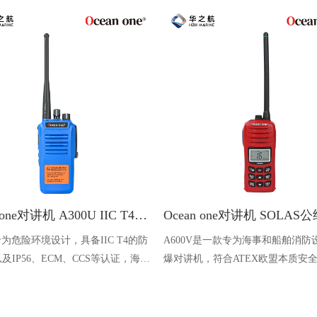
Ocean one对讲机 A300U IIC T4氢气防爆对讲机 船舶消防本质安全无线电
U专为危险环境设计，具备IIC T4的防
A600V是一款专为海事和船舶消防
及IP56、ECM、CCS等认证，海上
爆对讲机，符合ATEX欧盟本质安
台、港口码头等涉水环境中也可使用
认证，防水等级达到了IP68级别，
落水中时自动浮出水面，适用于船
港口码头、石油石化和其他需要防