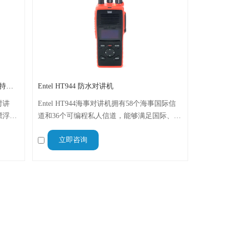
Ocean one对讲机 船舶用A200V漂浮式手持防水对讲机
Entel HT944 防水对讲机
对讲
Entel HT944海事对讲机拥有58个海事国际信
漂浮功
道和36个可编程私人信道，能够满足国际、美
守功
国和加拿大的通信规定，防水防尘等级达到
立即咨询
启扫
IP68，支持VOX功能，是海上作业、港口管理
和船舶通信的理想解决方案