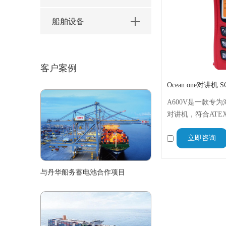
船舶设备
客户案例
A600V是一款专
对讲机，符合ATE
证，防水等级达到了
立即咨询
中时自动浮出水面
头、石油石化和其
与丹华船务蓄电池合作项目