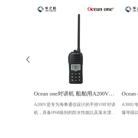
Ocean one对讲机 船舶用A200V漂浮式手持防水对讲机
A200V是专为海事通信设计的手持VHF对讲
A300
机，具备IP68级别的防水性能以及落水漂浮
爆等级以
功能，配备了LCD显示屏以及双频/三频值
钻井平
守功能。没有信号或长时间无操作时自动开
启扫描，延长电池使用时间。