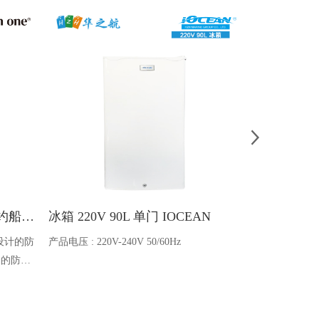
Ocean one对讲机 SOLAS公约船舶消防A600V ATEX防爆对讲机
冰箱 220V 90L 单门 IOCEAN
BB蓄电池 6V
设计的防
产品电压 : 220V-240V 50/60Hz
电池类型 : 船
全的防爆
能够在掉
舶消防、
爆通讯设