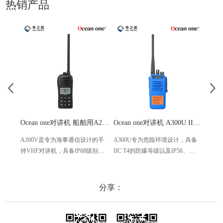
热销产品
Ocean one对讲机 船舶用A200V漂浮式手持防水对讲机
Ocean one对讲机 A300U IIC T4氢气防爆对讲机 船舶消防本质安全无线电
A200V是专为海事通信设计的手
A300U专为危险环境设计，具备
A60
持VHF对讲机，具备IP68级别的
IIC T4的防爆等级以及IP56、
防设计
防水性能以及落水漂浮功能，配
ECM、CCS等认证，海上钻井平
欧盟
备了LCD显示屏以及双频/三频值
台、港口码头等涉水环境中也可
等级达
守功能。没有信号或长时间无操
使用
水中
分享：
作时自动开启扫描，延长电池使
舶消
用时间。
其他