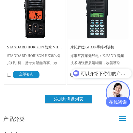
STANDARD HORIZON 防水 VHF 海事对讲机 HX380
摩托罗拉 GP338 手持对讲机
STANDARD HORIZON HX380 模
海事甚高频无线电：X-PAND 音频
拟对讲机，是专为船舶海事、港口
技术增强音质清晰度，改善嘈杂海
码头等海事场景量身打造的专业通
洋环境沟通；128 个频道 + 可定制
可以介绍下你们的产品么？
立即咨询
立即咨询
讯设备，以 “全场景适配、高可靠
功能适配多样需求，坚固结构抗恶
性、强实用性” 为核心，融合灵活
劣环境，紧急警报 + 跌倒功能提升
频道配置、IPX7 防水、清晰强音
安全，支持多信令协议，海事场景
频、NOAA 天气预警及长效续航五
实用
大核心优势，完美解决海事环境下
通讯痛点，
产品分类