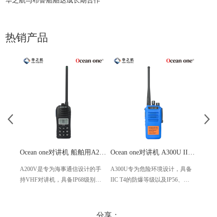
华之航与布鲁船舶达成长期合作
热销产品
Ocean one对讲机 船舶用A200V漂浮式手持防水对讲机
Ocean one对讲机 A300U IIC T4氢气防爆对讲机 船舶消防本质安全无线电
A200V是专为海事通信设计的手
A300U专为危险环境设计，具备
A60
持VHF对讲机，具备IP68级别的
IIC T4的防爆等级以及IP56、
防设计
防水性能以及落水漂浮功能，配
ECM、CCS等认证，海上钻井平
欧盟
备了LCD显示屏以及双频/三频值
台、港口码头等涉水环境中也可
等级达
守功能。没有信号或长时间无操
使用
水中
分享：