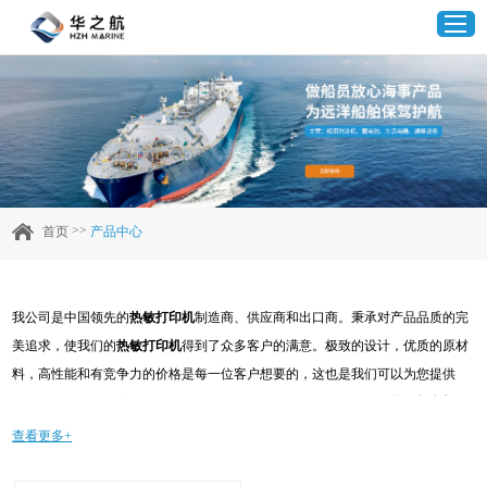
首页
产品中心
>>
首页
产品中心
企业实力
我公司是中国领先的
热敏打印机
制造商、供应商和出口商。秉承对产品品质的完
客户案例
美追求，使我们的
热敏打印机
得到了众多客户的满意。极致的设计，优质的原材
料，高性能和有竞争力的价格是每一位客户想要的，这也是我们可以为您提供
新闻资讯
的。当然，我们完善的售后服务也是必不可少的。如果您对我们的
热敏打印机
服
务感兴趣，可以现在咨询我们，我们会及时给您回复!
查看更多+
联系我们