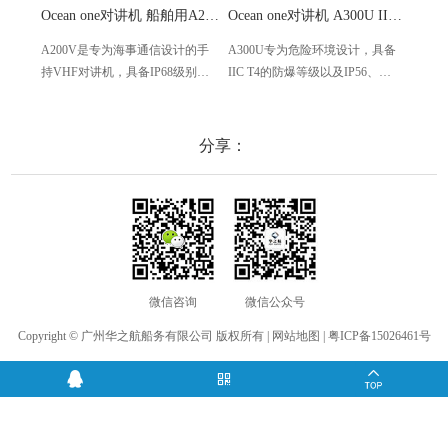
Ocean one对讲机 船舶用A200V漂浮式手持防水对讲机
Ocean one对讲机 A300U IIC T4氢气防爆对讲机 船舶消防本质安全无线电
A200V是专为海事通信设计的手
A300U专为危险环境设计，具备
A60
持VHF对讲机，具备IP68级别的
IIC T4的防爆等级以及IP56、
防设计
防水性能以及落水漂浮功能，配
ECM、CCS等认证，海上钻井平
欧盟
备了LCD显示屏以及双频/三频值
台、港口码头等涉水环境中也可
等级达
守功能。没有信号或长时间无操
使用
水中
分享：
作时自动开启扫描，延长电池使
舶消
用时间。
其他
微信咨询
微信公众号
Copyright © 广州华之航船务有限公司 版权所有 |
网站地图
|
粤ICP备15026461号