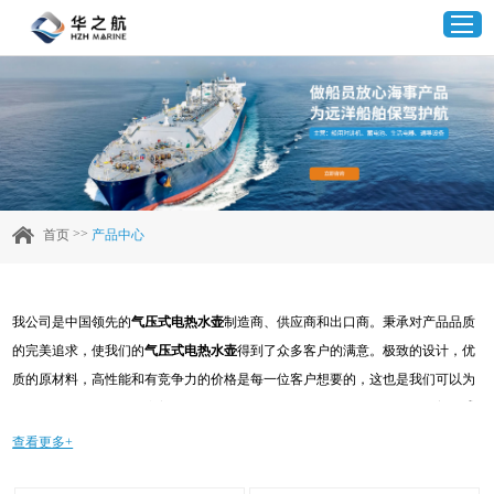
首页
产品中心
>>
首页
产品中心
企业实力
我公司是中国领先的
气压式电热水壶
制造商、供应商和出口商。秉承对产品品质
客户案例
的完美追求，使我们的
气压式电热水壶
得到了众多客户的满意。极致的设计，优
质的原材料，高性能和有竞争力的价格是每一位客户想要的，这也是我们可以为
新闻资讯
您提供的。当然，我们完善的售后服务也是必不可少的。如果您对我们的
气压式
电热水壶
服务感兴趣，可以现在咨询我们，我们会及时给您回复!
查看更多+
联系我们