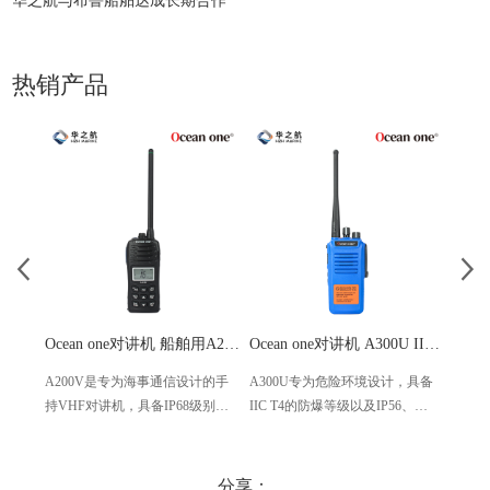
华之航与布鲁船舶达成长期合作
热销产品
Ocean one对讲机 船舶用A200V漂浮式手持防水对讲机
Ocean one对讲机 A300U IIC T4氢气防爆对讲机 船舶消防本质安全无线电
A200V是专为海事通信设计的手
A300U专为危险环境设计，具备
A60
持VHF对讲机，具备IP68级别的
IIC T4的防爆等级以及IP56、
防设计
防水性能以及落水漂浮功能，配
ECM、CCS等认证，海上钻井平
欧盟
备了LCD显示屏以及双频/三频值
台、港口码头等涉水环境中也可
等级达
守功能。没有信号或长时间无操
使用
水中
分享：