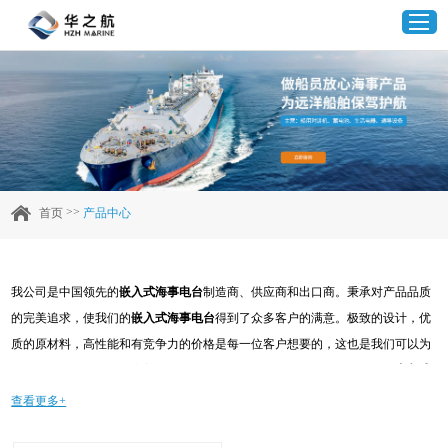
首页
产品中心
>>
首页
产品中心
企业实力
我公司是中国领先的
嵌入式海事电台
制造商、供应商和出口商。秉承对产品品质
客户案例
的完美追求，使我们的
嵌入式海事电台
得到了众多客户的满意。极致的设计，优
质的原材料，高性能和有竞争力的价格是每一位客户想要的，这也是我们可以为
新闻资讯
您提供的。当然，我们完善的售后服务也是必不可少的。如果您对我们的
嵌入式
海事电台
服务感兴趣，可以现在咨询我们，我们会及时给您回复!
查看更多+
联系我们