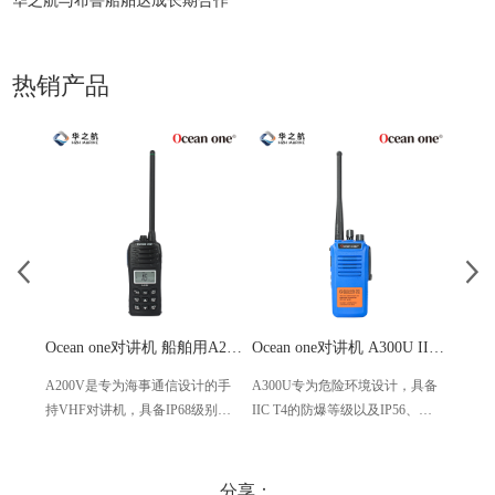
华之航与布鲁船舶达成长期合作
热销产品
Ocean one对讲机 船舶用A200V漂浮式手持防水对讲机
Ocean one对讲机 A300U IIC T4氢气防爆对讲机 船舶消防本质安全无线电
A200V是专为海事通信设计的手
A300U专为危险环境设计，具备
A60
持VHF对讲机，具备IP68级别的
IIC T4的防爆等级以及IP56、
防设计
防水性能以及落水漂浮功能，配
ECM、CCS等认证，海上钻井平
欧盟
备了LCD显示屏以及双频/三频值
台、港口码头等涉水环境中也可
等级达
守功能。没有信号或长时间无操
使用
水中
分享：