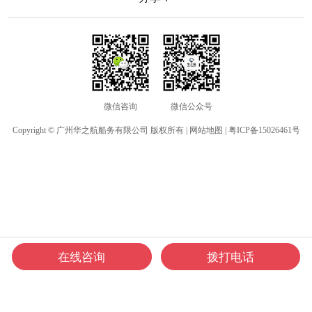
作时自动开启扫描，延长电池使
舶消
用时间。
其他
微信咨询
微信公众号
Copyright © 广州华之航船务有限公司 版权所有 |
网站地图
|
粤ICP备15026461号
在线咨询
拨打电话