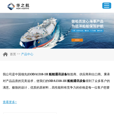
首页
产品中心
>>
首页
产品中心
企业实力
我公司是中国领先的
ODA1310-1H 船舶通讯设备
制造商、供应商和出口商。秉承
客户案例
对产品品质的完美追求，使我们的
ODA1310-1H 船舶通讯设备
得到了众多客户的
满意。极致的设计，优质的原材料，高性能和有竞争力的价格是每一位客户想要
新闻资讯
的，这也是我们可以为您提供的。当然，我们完善的售后服务也是必不可少的。
如果您对我们的
ODA1310-1H 船舶通讯设备
服务感兴趣，可以现在咨询我们，我
查看更多+
联系我们
们会及时给您回复!