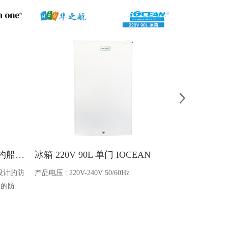
Ocean one对讲机 SOLAS公约船舶消防A600V ATEX防爆对讲机
冰箱 220V 90L 单门 IOCEAN
BB蓄电池 6V
设计的防
产品电压 : 220V-240V 50/60Hz
电池类型 : 船
全的防爆
能够在掉
舶消防、
爆通讯设