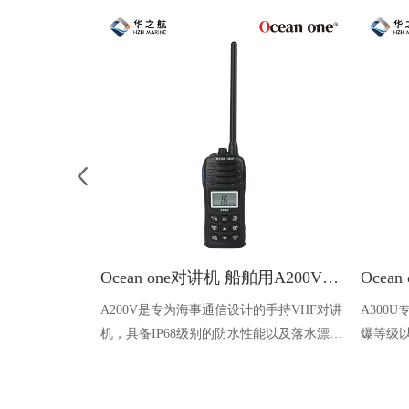
Ocean one对讲机 船舶用A200V漂浮式手持防水对讲机
A200V是专为海事通信设计的手持VHF对讲
A300
机，具备IP68级别的防水性能以及落水漂浮
爆等级以
功能，配备了LCD显示屏以及双频/三频值
钻井平
守功能。没有信号或长时间无操作时自动开
启扫描，延长电池使用时间。