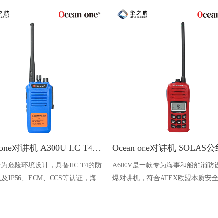
Ocean one对讲机 A300U IIC T4氢气防爆对讲机 船舶消防本质安全无线电
U专为危险环境设计，具备IIC T4的防
A600V是一款专为海事和船舶消防
及IP56、ECM、CCS等认证，海上
爆对讲机，符合ATEX欧盟本质安
台、港口码头等涉水环境中也可使用
认证，防水等级达到了IP68级别，
落水中时自动浮出水面，适用于船
港口码头、石油石化和其他需要防