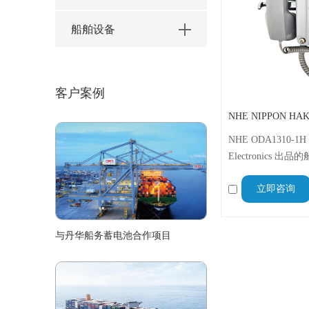
船舶设备
客户案例
NHE ODA1310-1H
Electronics
机，支持 DP/P
立即咨询
提示，符合 JATE 
可靠性和抗噪能力
信环境 。
与丹华船务蓄电池合作项目