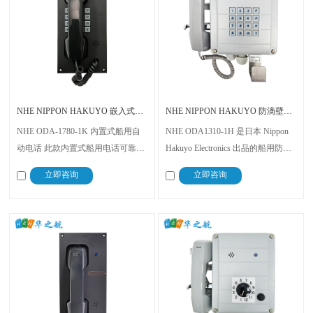
NHE NIPPON HAKUYO 嵌入式船舶自动电话机 ODA-1780-1K
NHE NIPPON HAKUYO 防滴壁挂式自动电话机 ODA1310-1H
NHE ODA-1780-1K 内置式船用自
NHE ODA1310-1H 是日本 Nippon
动电话 此款内置式船用电话可靠且
Hakuyo Electronics 出品的船用防滴
人性化，兼容脉冲与按键拨号，可
壁挂式自动电话机，支持 DP/PB 拨
立即咨询
立即咨询
接入多种电话线路。它配备清晰铃
号，带耳机接口、响铃灯提示，符
声与指示灯，并通过JATE认证，支
合 JATE 认证，重约 1.5 kg，具备高
持连接陆地电话线及INMARSAT、
可靠性和抗噪能力，适用于船舶及
船用移动电话等。
海上平台通信环境 。