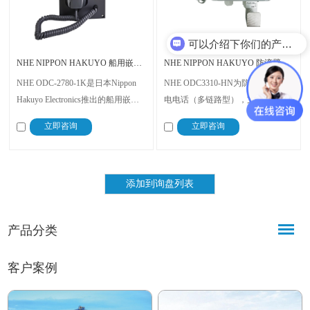
可以介绍下你们的产品么？
NHE NIPPON HAKUYO 船用嵌入式共电直通电话机 ODC-2780-1K
NHE NIPPON HAKUYO 防滴壁装式共电电话 ODC3310-HN
NHE ODC-2780-1K是日本Nippon
NHE ODC3310-HN为防滴壁装式共
Hakuyo Electronics推出的船用嵌入
电电话（多链路型），支持连接12
式共电直通电话机，重1.4kg，N3
部分机，具备旋转选通与一键直呼
立即咨询
立即咨询
色，可并联12分机并支持群呼、保
功能，即使部分线路占线仍可并行
持，可选噪音型及指示灯，为非防
通话。内置音铃与指示灯，可输出
水嵌入式安装，适用于船舶及工业
触点信号，适配24V船用直流电
高可靠语音通信场景。
源，配耳机，抗噪清晰，重1.3kg。
产品分类
客户案例