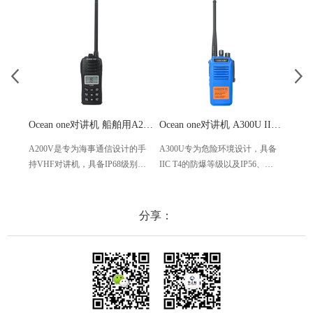
Ocean one对讲机 船舶用A200V漂浮式手持防水对讲机
Ocean one对讲机 A300U IIC T4氢气防爆对讲机 船舶消防本质安全无线电
A200V是专为海事通信设计的手
A300U专为危险环境设计，具备
A60
持VHF对讲机，具备IP68级别的
IIC T4的防爆等级以及IP56、
防设计
防水性能以及落水漂浮功能，配
ECM、CCS等认证，海上钻井平
欧盟
备了LCD显示屏以及双频/三频值
台、港口码头等涉水环境中也可
等级达
守功能。没有信号或长时间无操
使用
水中
分享：
作时自动开启扫描，延长电池使
舶消
用时间。
其他